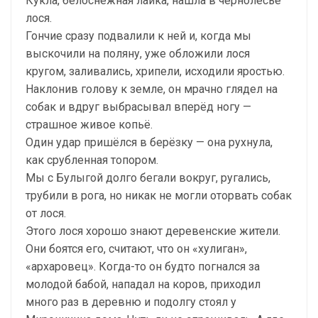
Кукла, белоснежная лайка, нашла в чернолесье
лося.
Гончие сразу подвалили к ней и, когда мы
выскочили на поляну, уже обложили лося
кругом, заливались, хрипели, исходили яростью.
Наклонив голову к земле, он мрачно глядел на
собак и вдруг выбрасывал вперёд ногу —
страшное живое копьё.
Один удар пришёлся в берёзку — она рухнула,
как срубленная топором.
Мы с Булыгой долго бегали вокруг, ругались,
трубили в рога, но никак не могли оторвать собак
от лося.
Этого лося хорошо знают деревенские жители.
Они боятся его, считают, что он «хулиган»,
«архаровец». Когда-то он будто погнался за
молодой бабой, нападал на коров, приходил
много раз в деревню и подолгу стоял у