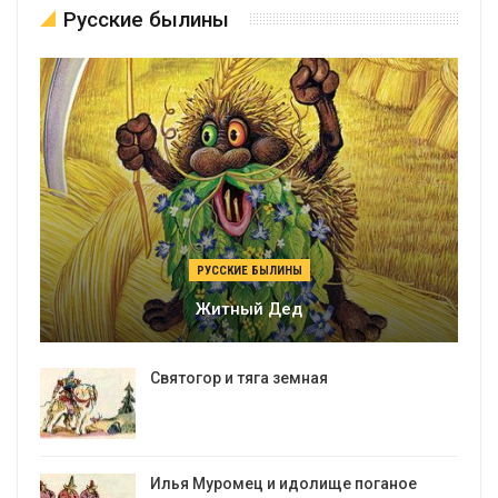
Русские былины
РУССКИЕ БЫЛИНЫ
Житный Дед
Святогор и тяга земная
Илья Муромец и идолище поганое