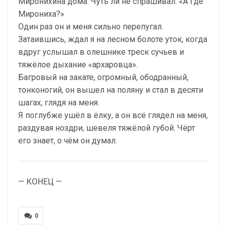
Миронихина дома. Чуть ли не спрашивал: «А где
Мирониха?»
Один раз он и меня сильно перепугал.
Затаившись, ждал я на лесном болоте уток, когда
вдруг услышал в олешнике треск сучьев и
тяжёлое дыхание «архаровца».
Багровый на закате, огромный, ободранный,
тонконогий, он вышел на поляну и стал в десяти
шагах, глядя на меня.
Я поглубже ушёл в ёлку, а он всё глядел на меня,
раздувая ноздри, шевеля тяжёлой губой. Чёрт
его знает, о чём он думал.
— КОНЕЦ —
0