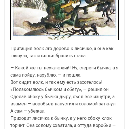
Притащил волк это дерево к лисичке, а она как
глянула, так и вновь бранить стала:
— Какой же ты неуклюжий! Ну, стереги бычка, а я
сама пойду, нарублю, — и пошла.
Вот сидит волк, и так ему есть захотелось!
«Полакомлюсь бычком и сбегу», — решил он.
Сделав сбоку у бычка дыру, съел все изнутри, а
взамен — воробьев напустил и соломой заткнул.
А сам — убежал.
Приходит лисичка к бычку, а у него сбоку клок
торчит. Она солому схватила, а оттуда воробьи —