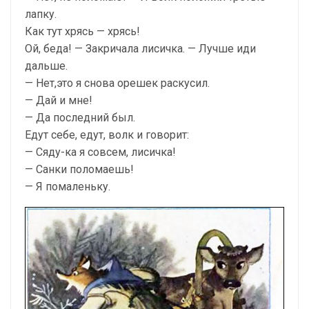
лапку.
Как тут хрясь — хрясь!
Ой, беда! — Закричала лисичка. — Лучше иди
дальше.
— Нет,это я снова орешек раскусил.
— Дай и мне!
— Да последний был.
Едут себе, едут, волк и говорит:
— Сяду-ка я совсем, лисичка!
— Санки поломаешь!
— Я помаленьку.