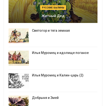
РУССКИЕ БЫЛИНЫ
Житный Дед
Святогор и тяга земная
Илья Муромец и идолище поганое
Илья Муромец и Калин-царь (2)
Добрыня и Змей