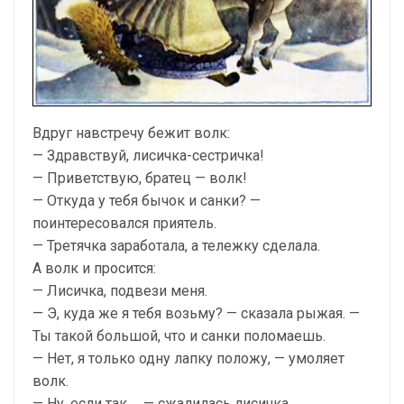
Вдруг навстречу бежит волк:
— Здравствуй, лисичка-сестричка!
— Приветствую, братец — волк!
— Откуда у тебя бычок и санки? —
поинтересовался приятель.
— Третячка заработала, а тележку сделала.
А волк и просится:
— Лисичка, подвези меня.
— Э, куда же я тебя возьму? — сказала рыжая. —
Ты такой большой, что и санки поломаешь.
— Нет, я только одну лапку положу, — умоляет
волк.
— Ну, если так … — сжалилась лисичка.