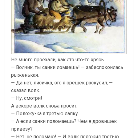
Не много проехали, как это что-то хрясь.
— Волчик, ты санки ломаешь! — забеспокоилась
рыженькая.
— Да нет, лисичка, это я орешек раскусил, —
сказал волк.
— Ну, смотри!
А вскоре волк снова просит:
— Положу-ка я третью лапку.
— А если санки поломаешь? Чем я дровишек
привезу?
— Нет, не поломаю! — И волк положил третью