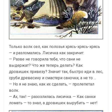
Только волк сел, как полозья хрясь-хрясь-хрясь
— и разломались. Лисичка как закричит:
— Разве не говорила тебе, что сани не
выдержат? Что же теперь делать? Как
дровишек привезу? Значит так, быстро иди в лес,
сруби древесину и смастери саночки, а не то …
— Но я не знаю, как их сделать, — пролепетал
волк.
— Ах, так! — разозлилась лисичка. — Как санки
ломать — то знал, а дровишек вырубить — нет!