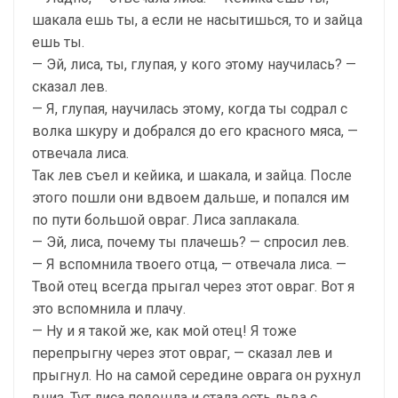
шакала ешь ты, а если не насытишься, то и зайца
ешь ты.
— Эй, лиса, ты, глупая, у кого этому научилась? —
сказал лев.
— Я, глупая, научилась этому, когда ты содрал с
волка шкуру и добрался до его красного мяса, —
отвечала лиса.
Так лев съел и кейика, и шакала, и зайца. После
этого пошли они вдвоем дальше, и попался им
по пути большой овраг. Лиса заплакала.
— Эй, лиса, почему ты плачешь? — спросил лев.
— Я вспомнила твоего отца, — отвечала лиса. —
Твой отец всегда прыгал через этот овраг. Вот я
это вспомнила и плачу.
— Ну и я такой же, как мой отец! Я тоже
перепрыгну через этот овраг, — сказал лев и
прыгнул. Но на самой середине оврага он рухнул
вниз. Тут лиса подошла и стала есть льва с