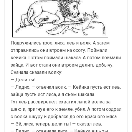
Подружились трое: лиса, лев и волк. А затем
отправились они втроем на охоту. Поймали
кейика. Потом поймали шакала. А потом поймали
зайца. И вот стали они втроем делить добычу.
Сначала сказали волку:
— Дели ты!
— Ладно, — отвечал волк. — Кейика пусть ест лев,
зайца пусть ест лиса, а я съем шакала.
Тут лев рассвирепел, схватил лапой волка за
шею и, пригнув его к земле, убил. А потом содрал
с волка шкуру и добрался до его красного мяса.
— Эй, лиса, теперь дели ты! — сказал лев.
— Ладно, — отвечала лиса. — Кейика ешь ты,