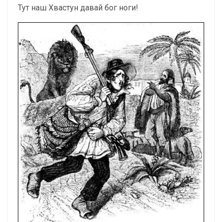
Тут наш Хвастун давай бог ноги!