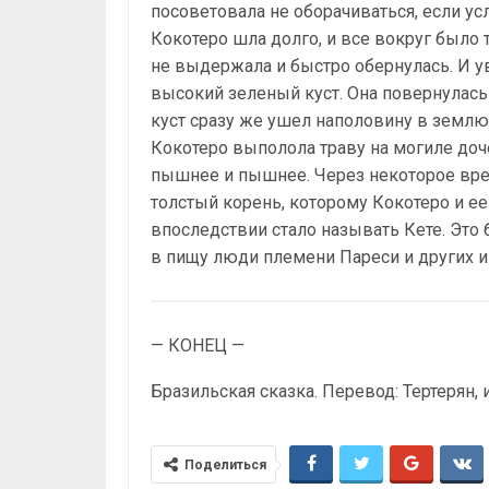
посоветовала не оборачиваться, если ус
Кокотеро шла долго, и все вокруг было 
не выдержала и быстро обернулась. И ув
высокий зеленый куст. Она повернулась 
куст сразу же ушел наполовину в землю 
Кокотеро выполола траву на могиле доче
пышнее и пышнее. Через некоторое врем
толстый корень, которому Кокотеро и е
впоследствии стало называть Кете. Это 
в пищу люди племени Пареси и других и
— КОНЕЦ —
Бразильская сказка. Перевод: Тертерян,
Поделиться