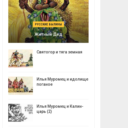
РУССКИЕ БЫЛИНЫ
Житный Дед
Святогор и тяга земная
Илья Муромец и идолище
поганое
Илья Муромец и Калин-
царь (2)