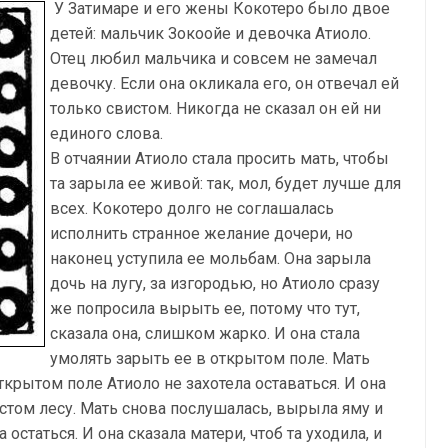
У Затимаре и его жены Кокотеро было двое
детей: мальчик Зокоойе и девочка Атиоло.
Отец любил мальчика и совсем не замечал
девочку. Если она окликала его, он отвечал ей
только свистом. Никогда не сказал он ей ни
единого слова.
В отчаянии Атиоло стала просить мать, чтобы
та зарыла ее живой: так, мол, будет лучше для
всех. Кокотеро долго не соглашалась
исполнить странное желание дочери, но
наконец уступила ее мольбам. Она зарыла
дочь на лугу, за изгородью, но Атиоло сразу
же попросила вырыть ее, потому что тут,
сказала она, слишком жарко. И она стала
умолять зарыть ее в открытом поле. Мать
открытом поле Атиоло не захотела оставаться. И она
устом лесу. Мать снова послушалась, вырыла яму и
остаться. И она сказала матери, чтоб та уходила, и