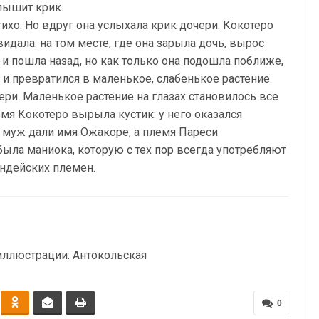
лышит крик.
тихо. Но вдруг она услыхала крик дочери. Кокотеро
идала: на том месте, где она зарыла дочь, вырос
и пошла назад, но как только она подошла поближе,
и превратился в маленькое, слабенькое растение.
ри. Маленькое растение на глазах становилось все
я Кокотеро вырыла кустик: у него оказался
е муж дали имя Ожакоре, а племя Пареси
была маниока, которую с тех пор всегда употребляют
ндейских племен.
 иллюстрации: Антокольская
0