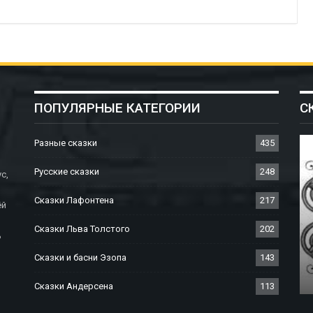
ПОПУЛЯРНЫЕ КАТЕГОРИИ
С
Разные сказки
435
Русские сказки
248
с,
Сказки Лафонтена
217
ёй
Сказки Льва Толстого
202
ь
И БРАТЬЕВ ГРИММ
СКАЗКИ БРАТЬЕВ Г
Сказки и басни Эзопа
143
 В Бутылке
Сказка О Заколдова
Сказки Андерсена
113