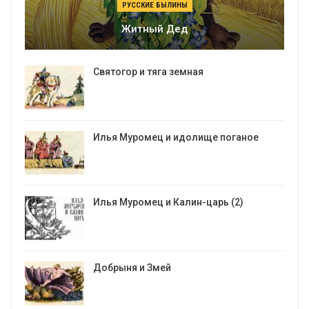
РУССКИЕ БЫЛИНЫ
Житный Дед
Святогор и тяга земная
Илья Муромец и идолище поганое
Илья Муромец и Калин-царь (2)
Добрыня и Змей