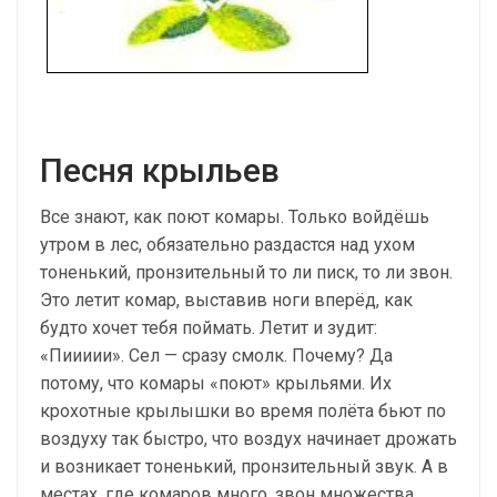
Песня крыльев
Все знают, как поют комары. Только войдёшь
утром в лес, обязательно раздастся над ухом
тоненький, пронзительный то ли писк, то ли звон.
Это летит комар, выставив ноги вперёд, как
будто хочет тебя поймать. Летит и зудит:
«Пиииии». Сел — сразу смолк. Почему? Да
потому, что комары «поют» крыльями. Их
крохотные крылышки во время полёта бьют по
воздуху так быстро, что воздух начинает дрожать
и возникает тоненький, пронзительный звук. А в
местах, где комаров много, звон множества