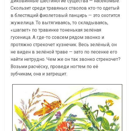
диковинные шестиногие существа — насекомые.
Скользит среди травяных стволов кто-то одетый
в блестящий фиолетовый панцирь — это охотится
жужелица. То вытягиваясь, то складываясь,
«шагает» по травинке тоненькая зелёная
гусеница. А где-то совсем рядом звонко и
протяжно стрекочет кузнечик. Весь зелёный, он
не виден в зелёной траве — зато по песенке его
найти нетрудно. Чем же он так звонко стрекочет?
Возьми расчёску, проведи ногтем по её
зубчикам, она и затрещит.