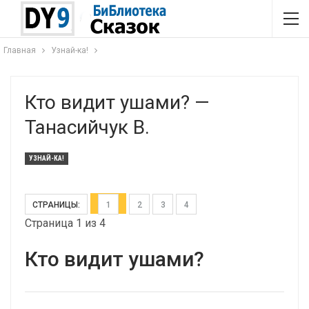
Главная
Узнай-ка!
Кто видит ушами? —
Танасийчук В.
УЗНАЙ-КА!
СТРАНИЦЫ:
1
2
3
4
Страница 1 из 4
Кто видит ушами?