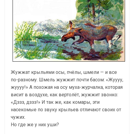
Жужжат крыльями осы, пчёлы, шмели — и все
по-разному. Шмель жужжит почти басом: «Жуууу,
жуууу!» А похожая на осу муха-журчалка, которая
висит в воздухе, как вертолёт, жужжит звонко:
«Дззз, дззз!» И так же, как комары, эти
насекомые по звуку крыльев отличают своих от
чужих.
Но где же у них уши?