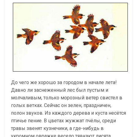
До чего же хорошо за городом в начале лета!
Давно ли заснеженный лес был пустым и
молчаливым, только морозный ветер свистел в
голых ветках. Сейчас он зелен, праздничен,
полон звуков. Из каждого дерева и куста несётся
птичье пение. В цветах жужжат пчёлы, среди
травы звенят кузнечики, а где-нибудь в
укромном овражке весело тявкают лисята,