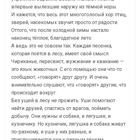
впервые вылезшие наружу из тёмной норы.
И кажется, что весь этот многоголосый хор птиц,
зверей, насекомых звучит просто от радости.
Оттого, что после холодной зимы настало
наконец тёплое, благодатное лето.
А ведь это не совсем так. Каждая песенка,
которая поётся в лесу, имеет свой смысл.
Чириканье, пересвист, жужжание и квакание —
это язык животных. С его помощью они что-то
сообщают, «говорят» друг другу. И очень
внимательно слушают, что «говорят» другие, что
происходит вокруг.
Без ушей в лесу не прожить. Уши помогают
найти друзей, спастись от врагов, поймать
добычу. Они нужны и собаке, и лягушке, и
кузнечику. Но кузнечик, лягушка и собака живут
по-разному, и уши у них разные, и
прислушиваются они к разным звукам.