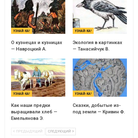
УЗНАЙ-КА!
УЗНАЙ-КА!
О кузнецах и кузницах
Экология в картинках
— Навроцкий А.
— Танасийчук В.
УЗНАЙ-КА!
УЗНАЙ-КА!
Как наши предки
Сказки, добытые из-
выращивали хлеб —
под земли — Кривин Ф.
Емельянова Э.
ПРЕДЫДУЩИЙ
СЛЕДУЮЩИЙ