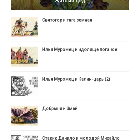
Житный Дед
Святогор и тяга земная
Илья Муромец и идолище поганое
Илья Муромец и Калин-царь (2)
Добрыня и Змей
Старик Данило и молодой Михайло