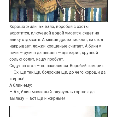
Хорошо жили. Бывало, воробей с охоты
воротится, ключевой водой умоется, сядет на
лавку отдыхать. А мышь дрова таскает, на стол
накрывает, ложки крашеные считает. А блин у
печи — румян да пышен — щи варит, крупной
солью солит, кашу пробует.
Сядут за стол — не нахвалятся. Воробей говорит:
— Эх, щи так щи, боярские щи, до чего хороши да
жирны!
А блин ему:
— А я, блин масленый, окунусь в горшок да
вылезу — вот щи и жирные!