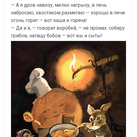
— А я дров навезу, мелко нагрызу, в печь
набросаю, хвостиком разметаю — хорошо в печи
огонь горит — вот каша и горяча!
— Да и я, — говорит воробей, — не промах: соберу
грибов, натащу бобов — вот вы и сыты!