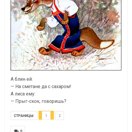
А блин ей:
— На сметане да с сахаром!
А лиса ему:
— Прыг-скок, говоришь?
СТРАНИЦЫ:
1
2
0