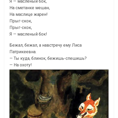
Я — масленый бок,
На сметанке мешан,
На маслице жарен!
Прыг-скок,
Прыг-скок,
Я — масленый бок!
Бежал, бежал, а навстречу ему Лиса
Патрикеевна.
— Ты куда, блинок, бежишь-спешишь?
— На охоту!