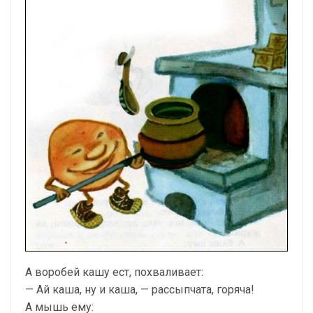
А воробей кашу ест, похваливает:
— Ай каша, ну и каша, — рассыпчата, горяча!
А мышь ему: