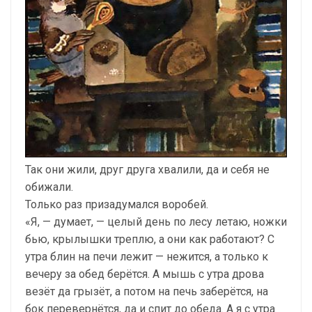
Так они жили, друг друга хвалили, да и себя не
обижали.
Только раз призадумался воробей.
«Я, — думает, — целый день по лесу летаю, ножки
бью, крылышки треплю, а они как работают? С
утра блин на печи лежит — нежится, а только к
вечеру за обед берётся. А мышь с утра дрова
везёт да грызёт, а потом на печь заберётся, на
бок перевернётся, да и спит до обеда. А я с утра