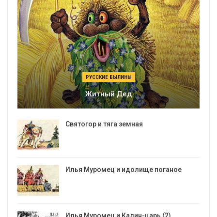
РУССКИЕ БЫЛИНЫ
Житный Дед
Святогор и тяга земная
Илья Муромец и идолище поганое
Илья Муромец и Калин-царь (2)