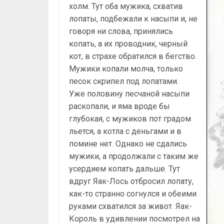
холм. Тут оба мужика, схватив
лопаты, подбежали к насыпи и, не
говоря ни слова, принялись
копать, а их проводник, черный
кот, в страхе обратился в бегство.
Мужики копали молча, только
песок скрипел под лопатами.
Уже половину песчаной насыпи
раскопали, и яма вроде бы
глубокая, с мужиков пот градом
льется, а котла с деньгами и в
помине нет. Однако не сдались
мужики, а продолжали с таким же
усердием копать дальше. Тут
вдруг Яак-Лось отбросил лопату,
как-то странно согнулся и обеими
руками схватился за живот. Яак-
Король в удивлении посмотрел на