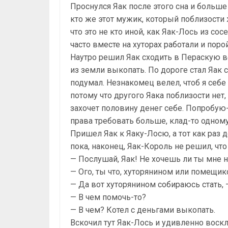
Проснулся Яак после этого сна и больше
кто же этот мужик, который поблизости 
что это не кто иной, как Яак-Лось из со
часто вместе на хуторах работали и пор
Наутро решил Яак сходить в Пераскую в
из земли выкопать. По дороге стал Яак с
подумал. Незнакомец велел, чтоб я себ
потому что другого Яака поблизости нет,
захочет половину денег себе. Попробую-к
права требовать больше, клад-то одному
Пришел Яак к Яаку-Лосю, а тот как раз 
пока, наконец, Яак-Король не решил, чт
— Послушай, Яак! Не хочешь ли ты мне 
— Ого, ты что, хуторянином или помещик
— Да вот хуторянином собираюсь стать,
— В чем помочь-то?
— В чем? Котел с деньгами выкопать.
Вскочил тут Яак-Лось и удивленно воскл