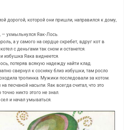
мой дорогой, которой они пришли, направился к дому,
т, — ухмыльнулся Яак-Лось.
оль, а у самого на сердце скребет, вдруг кот в
котел с деньгами так сном и останется.
 и избушка Яака виднеется.
-Лось, потеряв всякую надежду найти клад.
езапно свернул к сосняку близ избушки, там росло
роходила тропинка. Мужики последовали за котом.
на песчаной насыпи. Яак всегда считал, что это
 точно никто этого не знал.
 сел и начал умываться.