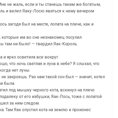
не не жаль, если и ты станешь таким же богатым,
оль и велел Яаку-Лосю явиться к нему вечером
сь загодя был на месте, лопата на плече, как и
, которые им во сне незнакомец посулил.
 бы там ни было! — твердил Яак-Король.
а и ярко осветила все вокруг.
шо, что ночь светлая и луна в небе? Я слыхал, что
когда нет луны.
ь не закроешь. Раз нам такой сон был — значит, котел
и была.
атил под мышку черного кота, вскинул на плечо
подалеку от его избушки, Яак-Лось, тоже с лопатой
пошел за ним следом.
а. Там Яак опустил кота на землю и произнес: