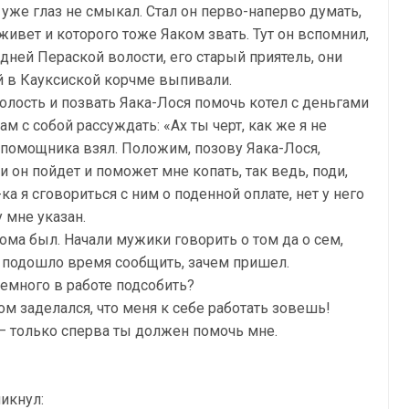
 уже глаз не смыкал. Стал он перво-наперво думать,
живет и которого тоже Яаком звать. Тут он вспомнил,
седней Пераской волости, его старый приятель, они
ой в Кауксиской корчме выпивали.
олость и позвать Яака-Лося помочь котел с деньгами
ам с собой рассуждать: «Ах ты черт, как же я не
е помощника взял. Положим, позову Яака-Лося,
 и он пойдет и поможет мне копать, так ведь, поди,
а я сговориться с ним о поденной оплате, нет у него
 мне указан.
дома был. Начали мужики говорить о том да о сем,
о подошло время сообщить, зачем пришел.
немного в работе подсобить?
ом заделался, что меня к себе работать зовешь!
 — только сперва ты должен помочь мне.
икнул: