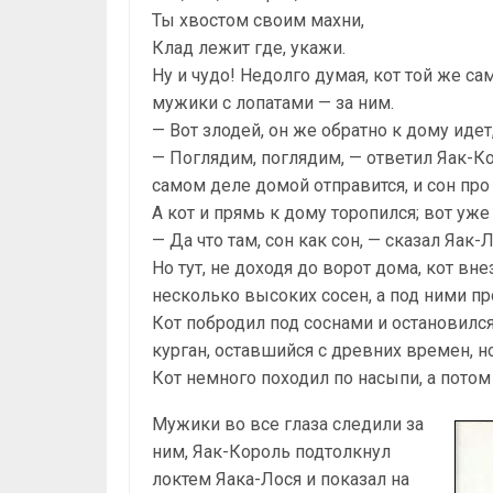
Ты хвостом своим махни,
Клад лежит где, укажи.
Ну и чудо! Недолго думая, кот той же са
мужики с лопатами — за ним.
— Вот злодей, он же обратно к дому иде
— Поглядим, поглядим, — ответил Яак-Кор
самом деле домой отправится, и сон про 
А кот и прямь к дому торопился; вот уже
— Да что там, сон как сон, — сказал Яак
Но тут, не доходя до ворот дома, кот вн
несколько высоких сосен, а под ними п
Кот побродил под соснами и остановился 
курган, оставшийся с древних времен, но
Кот немного походил по насыпи, а потом
Мужики во все глаза следили за
ним, Яак-Король подтолкнул
локтем Яака-Лося и показал на