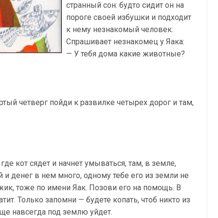
странный сон: будто сидит он на
пороге своей избушки и подходит
к нему незнакомый человек.
Спрашивает незнакомец у Яака:
— У тебя дома какие животные?
ертый четверг пойди к развилке четырех дорог и там,
 где кот сядет и начнет умываться, там, в земле,
 и денег в нем много, одному тебе его из земли не
ик, тоже по имени Яак. Позови его на помощь. В
атит. Только запомни — будете копать, чтоб никто из
ище навсегда под землю уйдет.