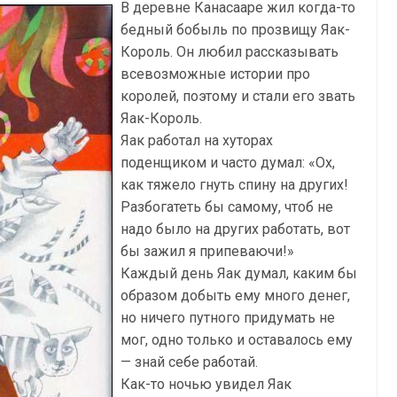
В деревне Канасааре жил когда-то
бедный бобыль по прозвищу Яак-
Король. Он любил рассказывать
всевозможные истории про
королей, поэтому и стали его звать
Яак-Король.
Яак работал на хуторах
поденщиком и часто думал: «Ох,
как тяжело гнуть спину на других!
Разбогатеть бы самому, чтоб не
надо было на других работать, вот
бы зажил я припеваючи!»
Каждый день Яак думал, каким бы
образом добыть ему много денег,
но ничего путного придумать не
мог, одно только и оставалось ему
— знай себе работай.
Как-то ночью увидел Яак