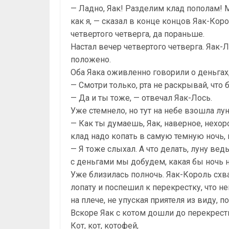
— Ладно, Яак! Разделим клад пополам! М
как я, — сказал в конце концов Яак-Кор
четвертого четверга, да пораньше.
Настал вечер четвертого четверга. Яак-Ло
положено.
Оба Яака оживленно говорили о деньгах
— Смотри только, рта не раскрывай, что
— Да и ты тоже, — отвечал Яак-Лось.
Уже стемнело, но тут на небе взошла лун
— Как ты думаешь, Яак, наверное, нехоро
клад надо копать в самую темную ночь, 
— Я тоже слыхал. А что делать, луну вед
с деньгами мы добудем, какая бы ночь н
Уже близилась полночь. Яак-Король схв
лопату и поспешил к перекрестку, что не
на плече, не упуская приятеля из виду, 
Вскоре Яак с котом дошли до перекрестк
Кот, кот, котофей,