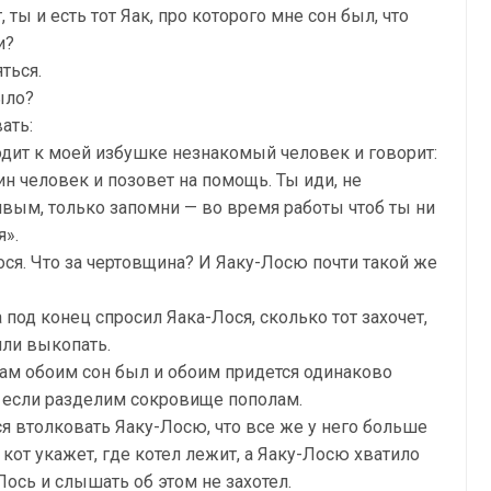
, ты и есть тот Яак, про которого мне сон был, что
и?
ться.
ыло?
ать:
одит к моей избушке незнакомый человек и говорит:
дин человек и позовет на помощь. Ты иди, не
ивым, только запомни — во время работы чтоб ты ни
я».
ося. Что за чертовщина? И Яаку-Лосю почти такой же
а под конец спросил Яака-Лося, сколько тот захочет,
мли выкопать.
ам обоим сон был и обоим придется одинаково
, если разделим сокровище пополам.
я втолковать Яаку-Лосю, что все же у него больше
 кот укажет, где котел лежит, а Яаку-Лосю хватило
ось и слышать об этом не захотел.