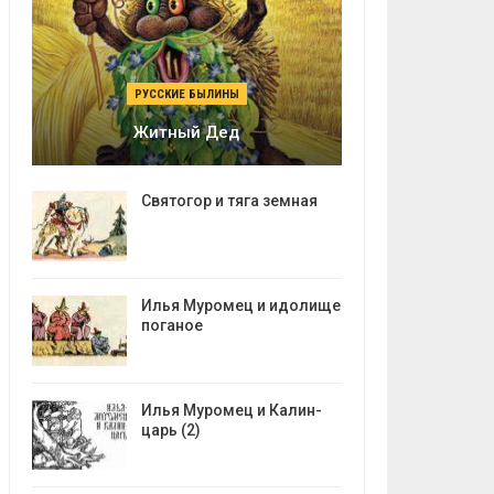
РУССКИЕ БЫЛИНЫ
Житный Дед
Святогор и тяга земная
Илья Муромец и идолище
поганое
Илья Муромец и Калин-
царь (2)