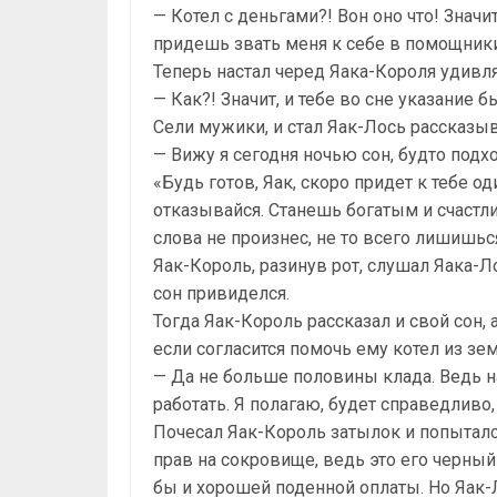
— Котел с деньгами?! Вон оно что! Значит
придешь звать меня к себе в помощник
Теперь настал черед Яака-Короля удивля
— Как?! Значит, и тебе во сне указание б
Сели мужики, и стал Яак-Лось рассказыв
— Вижу я сегодня ночью сон, будто подх
«Будь готов, Яак, скоро придет к тебе о
отказывайся. Станешь богатым и счастл
слова не произнес, не то всего лишишьс
Яак-Король, разинув рот, слушал Яака-Л
сон привиделся.
Тогда Яак-Король рассказал и свой сон, 
если согласится помочь ему котел из зе
— Да не больше половины клада. Ведь н
работать. Я полагаю, будет справедливо
Почесал Яак-Король затылок и попыталс
прав на сокровище, ведь это его черный
бы и хорошей поденной оплаты. Но Яак-Л