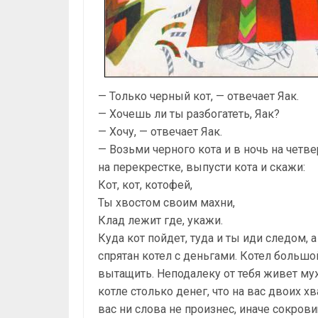
— Только черный кот, — отвечает Яак.
— Хочешь ли ты разбогатеть, Яак?
— Хочу, — отвечает Яак.
— Возьми черного кота и в ночь на четв
на перекрестке, выпусти кота и скажи:
Кот, кот, котофей,
Ты хвостом своим махни,
Клад лежит где, укажи.
Куда кот пойдет, туда и ты иди следом, а
спрятан котел с деньгами. Котел большой
вытащить. Неподалеку от тебя живет муж
котле столько денег, что на вас двоих хв
вас ни слова не произнес, иначе сокров