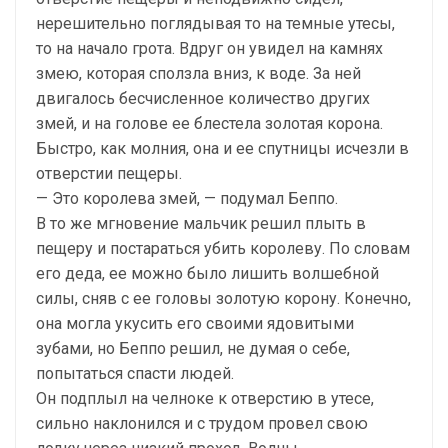
нерешительно поглядывая то на темные утесы,
то на начало грота. Вдруг он увидел на камнях
змею, которая сползла вниз, к воде. За ней
двигалось бесчисленное количество других
змей, и на голове ее блестела золотая корона.
Быстро, как молния, она и ее спутницы исчезли в
отверстии пещеры.
— Это королева змей, — подумал Беппо.
В то же мгновение мальчик решил плыть в
пещеру и постараться убить королеву. По словам
его деда, ее можно было лишить волшебной
силы, сняв с ее головы золотую корону. Конечно,
она могла укусить его своими ядовитыми
зубами, но Беппо решил, не думая о себе,
попытаться спасти людей.
Он подплыл на челноке к отверстию в утесе,
сильно наклонился и с трудом провел свою