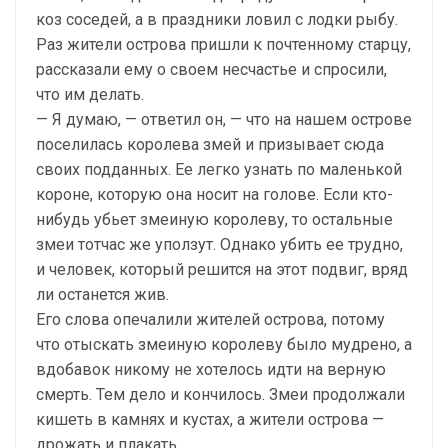
коз соседей, а в праздники ловил с лодки рыбу.
Раз жители острова пришли к почтенному старцу,
рассказали ему о своем несчастье и спросили,
что им делать.
— Я думаю, — ответил он, — что на нашем острове
поселилась королева змей и призывает сюда
своих подданных. Ее легко узнать по маленькой
короне, которую она носит на голове. Если кто-
нибудь убьет змеиную королеву, то остальные
змеи тотчас же уползут. Однако убить ее трудно,
и человек, который решится на этот подвиг, вряд
ли останется жив.
Его слова опечалили жителей острова, потому
что отыскать змеиную королеву было мудрено, а
вдобавок никому не хотелось идти на верную
смерть. Тем дело и кончилось. Змеи продолжали
кишеть в камнях и кустах, а жители острова —
дрожать и плакать.