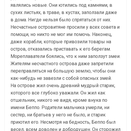
являлись новые. Они ютились под камнями, в
сухих листьях, в траве, в кустах, заползали даже
в дома. Нигде нельзя было спрятаться от них.
Несчастные островитяне просили у всех совета и
помощи, но никто не мог им помочь. Наконец,
даже корабли, которые привозили товары на
остров, отказались приставать к его берегам.
Мореплаватели боялись, что к ним заползут змеи.
Жителям несчастного острова даже запретили
переправляться на большую землю, чтобы они
как-нибудь не завезли с собой опасных змей.
На острове жил очень древний мудрый старик,
которого все глубоко уважали. Он жил как
отшельник, никого не видя, кроме внука по
имени Беппо. Родители мальчика умерли, ни
сестер, ни братьев у него не было, и старик
приютил его. Несмотря на бедность, Беппо был
весел, всем доволен и добродушен. Он сторожил