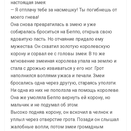
настоящая змея:
— Я отплачу тебе за насмешку! Ты погибнешь от
моего гнева!
Она снова превратилась в змею и уже
собиралась броситься на Беппо, открыв свою
ядовитую пасть. Но отчаяние придало ему
мужества. Он схватил золотую королевскую
корону и сорвал ее с головы змеи. В то же
мгновение змеиная королева упала на землю и
стала с дрожью извиваться у его ног. Грот
наполнился воплями ужаса и печали. Змеи
бросались одна через другую, стараясь уползти.
Ни одна из них не поползла на помощь королеве.
Она же умоляла Беппо вернуть ей корону, но
мальчик и не подумал об этом.
Высоко подняв корону, он вскочил в челнок и
уплыл через отверстие грота. Позади он слышал
жалобные вопли, потом змеи громадным