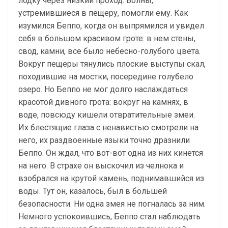
лодку через низкий проход. Волны,
устремившиеся в пещеру, помогли ему. Как
изумился Беппо, когда он выпрямился и увидел
себя в большом красивом гроте: в нем стены,
свод, камни, все было небесно-голубого цвета.
Вокруг пещеры тянулись плоские выступы скал,
походившие на мостки, посередине голубело
озеро. Но Беппо не мог долго наслаждаться
красотой дивного грота: вокруг на камнях, в
воде, повсюду кишели отвратительные змеи.
Их блестящие глаза с ненавистью смотрели на
него, их раздвоенные языки точно дразнили
Беппо. Он ждал, что вот-вот одна из них кинется
на него. В страхе он выскочил из челнока и
взобрался на крутой камень, поднимавшийся из
воды. Тут он, казалось, был в большей
безопасности. Ни одна змея не погналась за ним.
Немного успокоившись, Беппо стал наблюдать