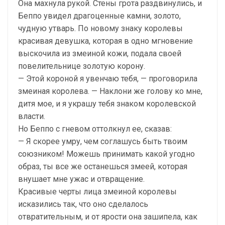
Она махнула рукой. Стены грота раздвинулись, и
Беппо увидел драгоценные камни, золото,
чудную утварь. По новому знаку королевы
красивая девушка, которая в одно мгновение
выскочила из змеиной кожи, подала своей
повелительнице золотую корону.
— Этой короной я увенчаю тебя, — проговорила
змеиная королева. — Наклони же голову ко мне,
дитя мое, и я украшу тебя знаком королевской
власти.
Но Беппо с гневом оттолкнул ее, сказав:
— Я скорее умру, чем соглашусь быть твоим
союзником! Можешь принимать какой угодно
образ, ты все же останешься змеей, которая
внушает мне ужас и отвращение.
Красивые черты лица змеиной королевы
исказились так, что оно сделалось
отвратительным, и от ярости она зашипела, как