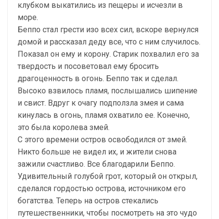
клубком выкатились из пещеры и исчезли в
море.
Беппо стал грести изо всех сил, вскоре вернулся
домой и рассказал деду все, что с ним случилось.
Показал он ему и корону. Старик похвалил его за
твердость и посоветовал ему бросить
драгоценность в огонь. Беппо так и сделал.
Высоко взвилось пламя, послышались шипение
и свист. Вдруг к очагу подползла змея и сама
кинулась в огонь, пламя охватило ее. Конечно,
это была королева змей.
С этого времени остров освободился от змей.
Никто больше не видел их, и жители снова
зажили счастливо. Все благодарили Беппо.
Удивительный голубой грот, который он открыл,
сделался гордостью острова, источником его
богатства. Теперь на остров стекались
путешественники, чтобы посмотреть на это чудо