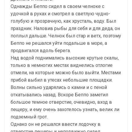
Однажды Беппо сидел в своем челноке с
удочкой в руках и смотрел в светлую чудно-
голубую и прозрачную, как хрусталь, воду. Был
праздник. Наловив рыбы для себя и для деда, он
поплыл дальше. Челнок был стар и ветх, поэтому
Беппо не решался уйти подальше в море, а
продвигался вдоль берега.
Над водой поднимались высокие крутые скалы,
только в немногих местах виднелись отлогие
отмели, на которые можно было выйти. Местами
прибой выбил в утесах небольшие площадки.
Волны сильно ударялись о камни и с пеной
откатывались назад. Вскоре Беппо заметил
большое темное отверстие, очевидно, вход в
пещеру, и ему очень захотелось узнать, велик ли
подземный грот.
Однако он не решался ввести лодочку в
отверстие пещеры и неподвижно сидел,