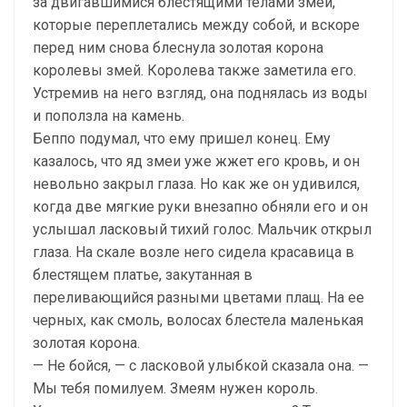
за двигавшимися блестящими телами змей,
которые переплетались между собой, и вскоре
перед ним снова блеснула золотая корона
королевы змей. Королева также заметила его.
Устремив на него взгляд, она поднялась из воды
и поползла на камень.
Беппо подумал, что ему пришел конец. Ему
казалось, что яд змеи уже жжет его кровь, и он
невольно закрыл глаза. Но как же он удивился,
когда две мягкие руки внезапно обняли его и он
услышал ласковый тихий голос. Мальчик открыл
глаза. На скале возле него сидела красавица в
блестящем платье, закутанная в
переливающийся разными цветами плащ. На ее
черных, как смоль, волосах блестела маленькая
золотая корона.
— Не бойся, — с ласковой улыбкой сказала она. —
Мы тебя помилуем. Змеям нужен король.