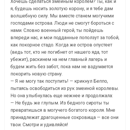
Хочешь сделаться змеиным королем? Ты, как и
я, будешь носить золотую корону, и я тебе дам
волшебную силу. Мы вместе станем могучими
господами острова. Люди не смогут бороться с
нами. Словно военный герой, ты пойдешь
впереди нас, и мои подданные поползут за тобой,
как покорное стадо. Когда же остров опустеет
(ведь тот, кто не погибнет от нашего яда, тот
убежит), раскинем на нем главный лагерь и
будем жить без забот, пока нам не вздумается
покорить новую страну.
— Я не могу так поступить! — крикнул Беппо,
пытаясь освободиться из рук змеиной королевы.
Но она улыбнулась еще нежнее и продолжала:
— Не будь же глупым. Из бедного сироты ты
превратишься в могучего богатого короля. Мне
принадлежат драгоценные сокровища — все они
твои. Смотри и удивляйся!