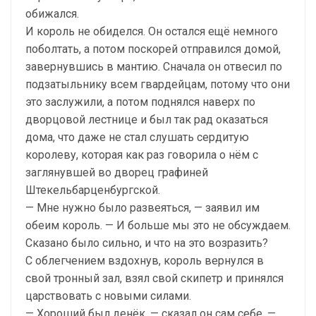
обижался.
И король не обиделся. Он остался ещё немного
поболтать, а потом поскорей отправился домой,
завернувшись в мантию. Сначала он отвесил по
подзатыльнику всем гвардейцам, потому что они
это заслужили, а потом поднялся наверх по
дворцовой лестнице и был так рад оказаться
дома, что даже не стал слушать сердитую
королеву, которая как раз говорила о нём с
заглянувшей во дворец графиней
Штекельбарценбургской.
— Мне нужно было развеяться, — заявил им
обеим король. — И больше мы это не обсуждаем.
Сказано было сильно, и что на это возразить?
С облегчением вздохнув, король вернулся в
свой тронный зал, взял свой скипетр и принялся
царствовать с новыми силами.
— Хороший был денёк, — сказал он сам себе. —