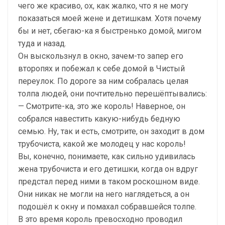
чего же красиво, ох, как жалко, что я не могу
показаться моей жене и детишкам. Хотя почему
бы и нет, сбегаю-ка я быстренько домой, мигом
туда и назад.
Он выскользнул в окно, зачем-то запер его
второпях и побежал к себе домой в Чистый
переулок. По дороге за ним собралась целая
толпа людей, они почтительно перешёптывались:
— Смотрите-ка, это же король! Наверное, он
собрался навестить какую-нибудь бедную
семью. Ну, так и есть, смотрите, он заходит в дом
трубочиста, какой же молодец у нас король!
Вы, конечно, понимаете, как сильно удивилась
жена трубочиста и его детишки, когда он вдруг
предстал перед ними в таком роскошном виде.
Они никак не могли на него наглядеться, а он
подошёл к окну и помахал собравшейся толпе.
В это время король превосходно проводил