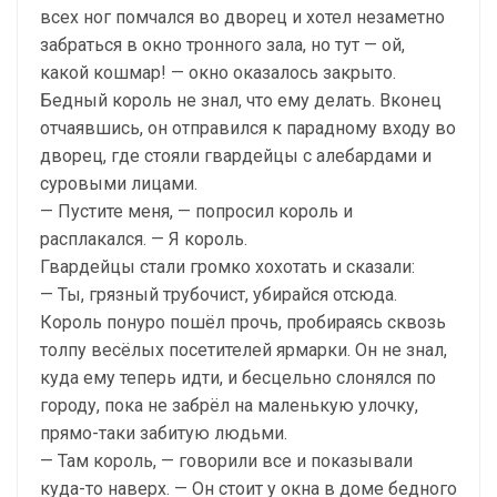
всех ног помчался во дворец и хотел незаметно
забраться в окно тронного зала, но тут — ой,
какой кошмар! — окно оказалось закрыто.
Бедный король не знал, что ему делать. Вконец
отчаявшись, он отправился к парадному входу во
дворец, где стояли гвардейцы с алебардами и
суровыми лицами.
— Пустите меня, — попросил король и
расплакался. — Я король.
Гвардейцы стали громко хохотать и сказали:
— Ты, грязный трубочист, убирайся отсюда.
Король понуро пошёл прочь, пробираясь сквозь
толпу весёлых посетителей ярмарки. Он не знал,
куда ему теперь идти, и бесцельно слонялся по
городу, пока не забрёл на маленькую улочку,
прямо-таки забитую людьми.
— Там король, — говорили все и показывали
куда-то наверх. — Он стоит у окна в доме бедного