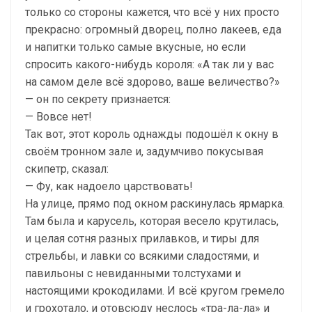
только со стороны кажется, что всё у них просто
прекрасно: огромный дворец, полно лакеев, еда
и напитки только самые вкусные, но если
спросить какого-нибудь короля: «А так ли у вас
на самом деле всё здорово, ваше величество?»
— он по секрету признается:
— Вовсе нет!
Так вот, этот король однажды подошёл к окну в
своём тронном зале и, задумчиво покусывая
скипетр, сказал:
— Фу, как надоело царствовать!
На улице, прямо под окном раскинулась ярмарка.
Там была и карусель, которая весело крутилась,
и целая сотня разных прилавков, и тиры для
стрельбы, и лавки со всякими сладостями, и
павильоны с невиданными толстухами и
настоящими крокодилами. И всё кругом гремело
и грохотало, и отовсюду неслось «тра-ла-ла» и