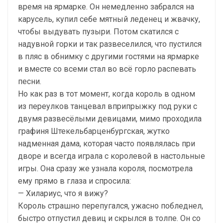
время на ярмарке. Он немедленно забрался на
карусель, купил себе мятный леденец и жвачку,
чтобы выдувать пузыри. Потом скатился с
надувной горки и так развеселился, что пустился
в пляс в обнимку с другими гостями на ярмарке
и вместе со всеми стал во всё горло распевать
песни.
Но как раз в тот момент, когда король в одном
из переулков танцевал вприпрыжку под руки с
двумя развесёлыми девицами, мимо проходила
графиня Штекельбарценбургская, жутко
надменная дама, которая часто появлялась при
дворе и всегда играла с королевой в настольные
игры. Она сразу же узнала короля, посмотрела
ему прямо в глаза и спросила:
— Хилариус, что я вижу?
Король страшно перепугался, ужасно побледнел,
быстро отпустил девиц и скрылся в толпе. Он со