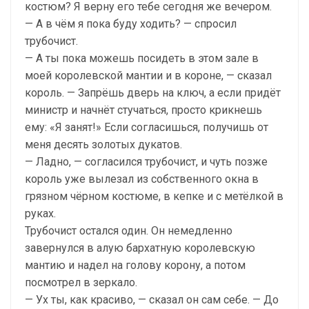
костюм? Я верну его тебе сегодня же вечером.
— А в чём я пока буду ходить? — спросил
трубочист.
— А ты пока можешь посидеть в этом зале в
моей королевской мантии и в короне, — сказал
король. — Запрёшь дверь на ключ, а если придёт
министр и начнёт стучаться, просто крикнешь
ему: «Я занят!» Если согласишься, получишь от
меня десять золотых дукатов.
— Ладно, — согласился трубочист, и чуть позже
король уже вылезал из собственного окна в
грязном чёрном костюме, в кепке и с метёлкой в
руках.
Трубочист остался один. Он немедленно
завернулся в алую бархатную королевскую
мантию и надел на голову корону, а потом
посмотрел в зеркало.
— Ух ты, как красиво, — сказал он сам себе. — До