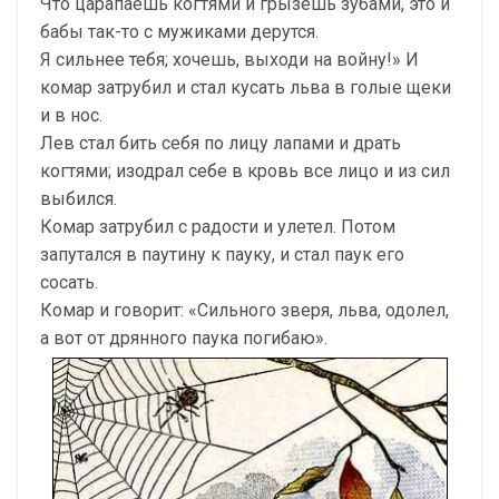
Что царапаешь когтями и грызешь зубами, это и
бабы так-то с мужиками дерутся.
Я сильнее тебя; хочешь, выходи на войну!» И
комар затрубил и стал кусать льва в голые щеки
и в нос.
Лев стал бить себя по лицу лапами и драть
когтями; изодрал себе в кровь все лицо и из сил
выбился.
Комар затрубил с радости и улетел. Потом
запутался в паутину к пауку, и стал паук его
сосать.
Комар и говорит: «Сильного зверя, льва, одолел,
а вот от дрянного паука погибаю».