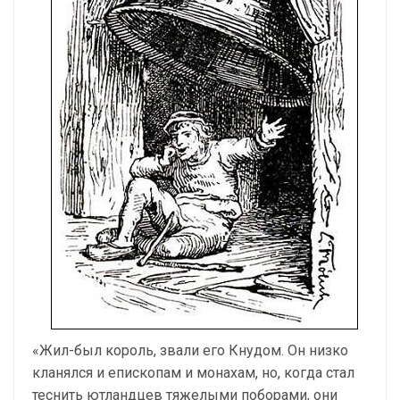
«Жил-был король, звали его Кнудом. Он низко
кланялся и епископам и монахам, но, когда стал
теснить ютландцев тяжелыми поборами, они