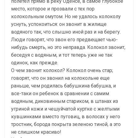
полетел прямо в реку Оденсе, в самое глубокое
место, которое и прозвали с тех пор
колокольным омутом. Но не удалось колоколу
уснуть, успокоиться: он звонит в жилище
водяного так, что слышно иной раз и на берегу.
Люди говорят, что звон его предвещает чью-
нибудь смерть, но это неправда. Колокол звонит,
беседуя с водяным, и тот теперь уже не так
одинок, как прежде.
О чем звонит колокол? Колокол очень стар;
говорят, что он звонил на колокольне еще
раньше, чем родилась бабушкина бабушка, и
все-таки он ребенок в сравнении с самим
водяным, диковинным стариком, в штанах из
угриной кожи и чешуйчатой куртке с желтыми
кувшинками вместо пуговиц, в волосах у него
тростник, борода покрыта зеленою тиной, а это
не слишком красиво!