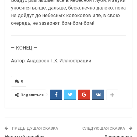
Воздух разглашает все в небесной глуби, и звуки
уносятся выше, дальше, бесконечно далеко, пока
не дойдут до небесных колоколов и те, в свою
очередь, не зазвонят: бом-бом-бом!
— КОНЕЦ —
Автор: Андерсен Г.Х. Иллюстрации
0
Поделиться
ПРЕДЫДУЩАЯ СКАЗКА
СЛЕДУЮЩАЯ СКАЗКА
Носатый парубок
Хаврошечка