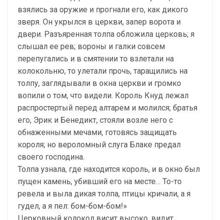
взялись за оружие и прогнали его, как дикого
зверя. Он укрылся в церкви, запер ворота и
двери. Разъяренная толпа обложила церковь; я
слышал ее рев; вороны и галки совсем
перепугались и в смятении то взлетали на
колокольню, то улетали прочь, таращились на
толпу, заглядывали в окна церкви и громко
вопили о том, что видели. Король Кнуд лежал
распростертый перед алтарем и молился; братья
его, Эрик и Бенедикт, стояли возле него с
обнаженными мечами, готовясь защищать
короля; но вероломный слуга Блаке предал
своего господина.
Толпа узнала, где находится король, и в окно был
пущен камень, убивший его на месте… То-то
ревела и выла дикая толпа, птицы кричали, а я
гудел, а я пел: бом-бом-бом!»
Церковный колокол висит высоко, видит