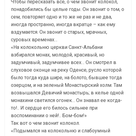
Чтобы пересказать все, о чем звонит колокол,
понадобились бы целые годы. Он звонит о том, о
сем, повторяет одно и то же не раз и не два,
иногда пространно, иногда вкратце – как ему
вздумается. Он звонит о старых, мрачных,
суровых временах…
«На колокольню церкви Санкт-Альбани
взбирался монах, молодой, красивый, но
задумчивый, задумчивее всех… Он смотрел в
слуховое оконце на реку Оденсе, русло которой
было тогда куда шире, на болото, бывшее тогда
озерцом, и на зеленый Монастырский холм. Там
возвышался Девичий монастырь; в келье одной
монахини светился огонек… Он знавал ее когда-
то!.. И сердце его билось сильнее при
воспоминании о ней!.. Бом-бом!»
Так вот о чем звонит колокол.
«Подымался на колокольню и слабоумный