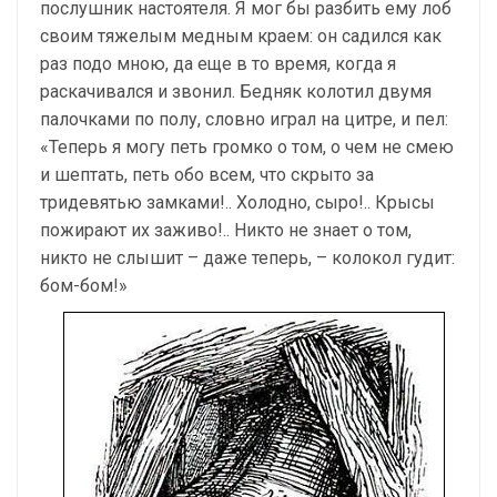
послушник настоятеля. Я мог бы разбить ему лоб
своим тяжелым медным краем: он садился как
раз подо мною, да еще в то время, когда я
раскачивался и звонил. Бедняк колотил двумя
палочками по полу, словно играл на цитре, и пел:
«Теперь я могу петь громко о том, о чем не смею
и шептать, петь обо всем, что скрыто за
тридевятью замками!.. Холодно, сыро!.. Крысы
пожирают их заживо!.. Никто не знает о том,
никто не слышит – даже теперь, – колокол гудит:
бом-бом!»