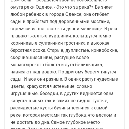
омута реки Оденсе. «Это что за река?» Ее знает
любой ребенок в городе Оденсе; она огибает
сады и пробегает под деревянными мостами,
стремясь из шлюзов к водяной мельнице. В реке
плавают желтые кувшинки, колышутся темно-
коричневые султанчики тростника и высокая
бархатная осока. Старые, дуплистые, кривобокие,
скорчившиеся ивы, растущие возле
монастырского болота и луга белильщика,
нависают над водою. По другому берегу тянутся
сады. И все они разные. В одних растут чудесные
цветы, красуются чистенькие, словно
игрушечные, беседки, в других виднеется одна
капуста, а иных так и самих не видно: густые,
раскидистые кусты бузины теснятся к самой
реке, которая местами так глубока, что веслом и
не достать до дна. Самое глубокое место –