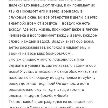
далеко! Его навещают птицы, и он понимает их
язык! Посещает его и ветер, врываясь в
слуховые окна, во все отверстия и щели, а ветер
знает обо всем от воздуха, – воздух же есть
всюду, где есть жизнь, проникает даже в легкие
человека и воспринимает каждый звук, каждое
слово, каждый вздох!.. Воздух знает обо всем,
ветер рассказывает, колокол внимает ему и
звонит на весь мир: бом-бом-бом!..
«Но уж слишком много приходилось мне
слушать и узнавать, сил не хватало звонить обо
всем! Я устал, отяжелел, и балка обломилась, а я
полетел по сияющему воздуху прямо в глубину
реки, где живет водяной! Он одинок, и вот я
рассказываю ему из года в год о том, что
слышал и видел: бом-бом-бом!»
Так вот какой звон раздается из колокольного
омута реки Оденсе, – я слышал об этом от