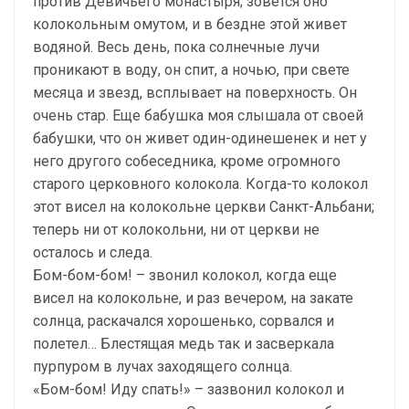
против Девичьего монастыря; зовется оно
колокольным омутом, и в бездне этой живет
водяной. Весь день, пока солнечные лучи
проникают в воду, он спит, а ночью, при свете
месяца и звезд, всплывает на поверхность. Он
очень стар. Еще бабушка моя слышала от своей
бабушки, что он живет один-одинешенек и нет у
него другого собеседника, кроме огромного
старого церковного колокола. Когда-то колокол
этот висел на колокольне церкви Санкт-Альбани;
теперь ни от колокольни, ни от церкви не
осталось и следа.
Бом-бом-бом! – звонил колокол, когда еще
висел на колокольне, и раз вечером, на закате
солнца, раскачался хорошенько, сорвался и
полетел… Блестящая медь так и засверкала
пурпуром в лучах заходящего солнца.
«Бом-бом! Иду спать!» – зазвонил колокол и