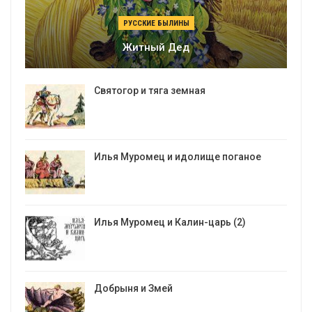
РУССКИЕ БЫЛИНЫ
Житный Дед
Святогор и тяга земная
Илья Муромец и идолище поганое
Илья Муромец и Калин-царь (2)
Добрыня и Змей