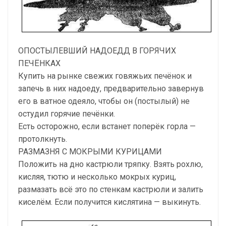
ОПОСТЫЛЕВШИЙ НАДОЕДД В ГОРЯЧИХ
ПЕЧЁНКАХ
Купить на рынке свежих говяжьих печёнок и
запечь в них надоеду, предварительно завернув
его в ватное одеяло, чтобы он (постылый) не
остудил горячие печёнки.
Есть осторожно, если встанет поперёк горла —
протолкнуть.
РАЗМАЗНЯ С МОКРЫМИ КУРИЦАМИ
Положить на дно кастрюли тряпку. Взять рохлю,
кисляя, тютю и несколько мокрых куриц,
размазать всё это по стенкам кастрюли и залить
киселём. Если получится кислятина — выкинуть.