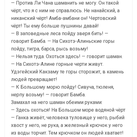
— Против Ли Чана шаманить не могу. Он такой
чёрт, что я с ним не справлюсь. Не нанайский, а
никанский чёрт! Амба-амбани он! Чертовский
чёрт! Ты ему больше пушнины давай!
— В заповедные леса пойду зверя бить! —
говорит Бамба. — На Сихотэ-Алиньские горы
пойду, тигра, барса, рысь возьму!
— Нельзя туда. Охоться здесь! — говорит шаман.
— На Сихотэ-Алине горные черти живут.
Удэгейский Какзаму те горы сторожит, в камень
людей превращает!
— К Большому морю пойду! Сивуча, тюленя,
нерпу возьму! — говорит Бамба.
Замахал на него шаман обеими руками:
— Здесь охоться! На Большом море водяной чёрт
— Ганка живёт, человека туловище у него, рыбий
хвост у него, не рука, а железный крючок у него
из воды торчит. Тем крючком он людей хватает!