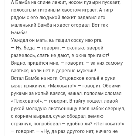
А Бамба на спине лежит, носом пузыри пускает,
полосатым тигриным хвостом играет. А тигр
рядом с его людькой лежит: задавил его
маленький Бамба и хвост оторвал. Вот так
Бамба!
Увидал он мать, вытащил соску изо рта.
— Ну, беда, — говорит, — сколько зверей
развелось, спать не дают, в окна прыгают!
Видно, придётся мне, — говорит, — за них самому
взяться, коли нет в деревне мужчин!
Встал Бамба на ноги. Отцовское копьё в руки
взял, прикинул. «Маловато!» — говорит. Обеими
руками за копьё взялся, нажал, пополам сломал.
«Плоховато!», — говорит. В тайгу пошёл, левой
рукой молодую лиственницу взял набок свернул,
с корнем вырвал, сучья ободрал, землю
отряхнул, попробовал — удобно ли? «Легковато!»
— говорит. — «Ну, да раз другого нет, ничего не