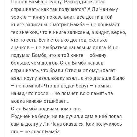
Пошёл Бамба к купцу. Рассердился, стал
спрашивать: как так получается? А Ли Чан ему
эрэкте — книгу показывает, все долги в той
книге записаны. Смотрит Бамба — не понимает
тех значков, что в книге записаны, а видит, верно,
что-то есть. Если столько долгов, сколько
значков — не выбраться нанаям из долга. И не
подумал Бамба, что в той книге — обману
больше, чем долгов. Стал Бамба нанаев
спрашивать, что брали. Отвечают ему: «Халат
взял, крупу взял, водку взял… а что дальше было
— не помню!» Что до водки берут — помнят
нанаи, что после — не помнят, всю память та
водка нанаям отшибает…
Стал Бамба родичам помогать.
Родичей из беды не выручил, а сам в неё попал,
сам в долгу у Ли Чана оказался. Как получилось
это — не знает Бамба.