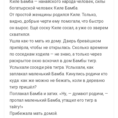
Киле Бамба — нанайского народа человек, силы
богатырской человек Киле Бамба.
От простой женщины родился Киле. Только,
видно, добрые черти ему помогали, что быстро
он вырос. Ещё соску Киле сосал, а уже со зверем
схватился.
Ушла как-то мать из дому. Дверь бревёшком
припёрла, чтобы не открылась. Сколько времени
по соседкам ходила — не знаю, а только через
раскрытое окно вскочил в дом Бамбы тигр.
Услыхали соседи рёв тигра. Услыхали, как
заплакал маленький Бамба. Кинулись родичи кто
куда: как же можно не бежать, коли в деревню
тигр пришёл?
Поплакал Бамба и затих. «Ну, — думают родичи, —
пропал маленький Бамба, утащил его тигр в
тайгу!»
Прибежала мать домой.