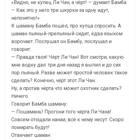
«Видно, не купец Ли Чан, а чёрт! — думает Бамба.
— Как это у него три шкурки за одну идут,
непонятно!»
К шаману Бамба пошёл, про купца спросить. А
шаман пьяный-препьяный сидит, едва языком
ворочает. Послушал он Бамбу, послушал и
говорит:
— Правда твоя! Чёрт Ли Чан! Вот смотри, какую
мне водку дал: три дня назад я выпил и до сих
пор пьяный. Разве может простой человек такое
сделать? Конечно, чёрт этот Ли Чан.
Ну, а против чёрта что может охотник сделать?
Ничего.
Говорит Бамба шаману:
— Пошамань! Прогони того чёрта Ли Чана!
Совсем отощали нанаи, всё к нему несут. Скоро
помирать будут!
Отвечает шаман: