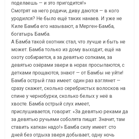
поделаешь — и это пригодится!»
Смотрят на него родичи, диву даются — в кого
уродился? Не было ещё таких нанаев. И уже не
Киле Бамба его называют, а Мерген-Бамба,
богатырь Бамба.
А Бамба такой охотник стал, что лучше и быть не
может. Бамба только из дому выходит, ещё на
охоту собирается, а за девятью сопками, за
девятью озёрами звери в норах просыпаются, с
детками прощаются, знают — от Бамбы не уйти!
Бамба острый глаз имеет: один раз взглянет —
сразу скажет, сколько серебристых волосков на
спине у чернобурки, сколько белых у неё в
хвосте. Бамба острый слух имеет,
прислушивается, говорит: «За девятью реками да
за девятью ручьями соболята пищат. Значит, там
ставить капкан надо!» Бамба силу имеет: сто
дней без отдыха зверя добывает, одну ночь