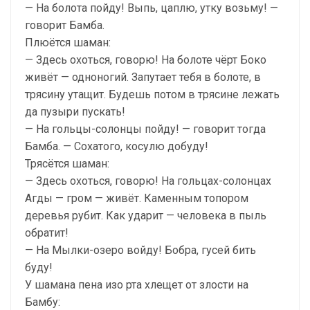
— На болота пойду! Выпь, цаплю, утку возьму! —
говорит Бамба.
Плюётся шаман:
— Здесь охоться, говорю! На болоте чёрт Боко
живёт — одноногий. Запутает тебя в болоте, в
трясину утащит. Будешь потом в трясине лежать
да пузыри пускать!
— На гольцы-солонцы пойду! — говорит тогда
Бамба. — Сохатого, косулю добуду!
Трясётся шаман:
— Здесь охоться, говорю! На гольцах-солонцах
Агды — гром — живёт. Каменным топором
деревья рубит. Как ударит — человека в пыль
обратит!
— На Мылки-озеро войду! Бобра, гусей бить
буду!
У шамана пена изо рта хлещет от злости на
Бамбу: