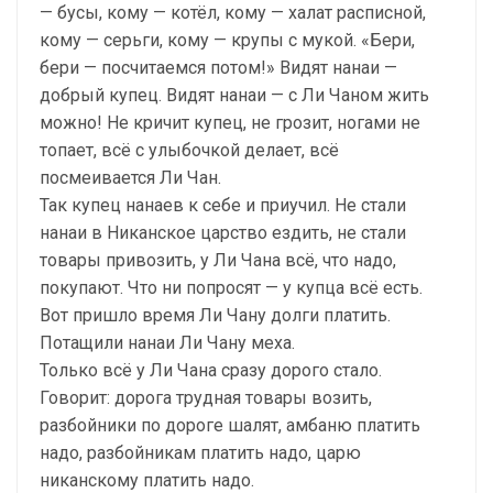
— бусы, кому — котёл, кому — халат расписной,
кому — серьги, кому — крупы с мукой. «Бери,
бери — посчитаемся потом!» Видят нанаи —
добрый купец. Видят нанаи — с Ли Чаном жить
можно! Не кричит купец, не грозит, ногами не
топает, всё с улыбочкой делает, всё
посмеивается Ли Чан.
Так купец нанаев к себе и приучил. Не стали
нанаи в Никанское царство ездить, не стали
товары привозить, у Ли Чана всё, что надо,
покупают. Что ни попросят — у купца всё есть.
Вот пришло время Ли Чану долги платить.
Потащили нанаи Ли Чану меха.
Только всё у Ли Чана сразу дорого стало.
Говорит: дорога трудная товары возить,
разбойники по дороге шалят, амбаню платить
надо, разбойникам платить надо, царю
никанскому платить надо.