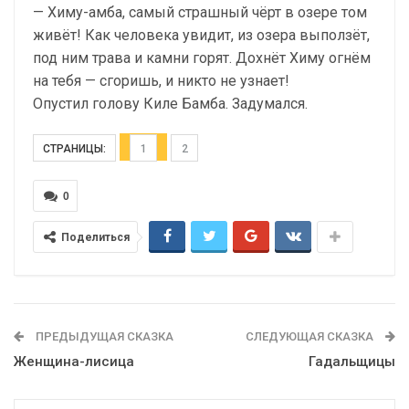
— Химу-амба, самый страшный чёрт в озере том
живёт! Как человека увидит, из озера выползёт,
под ним трава и камни горят. Дохнёт Химу огнём
на тебя — сгоришь, и никто не узнает!
Опустил голову Киле Бамба. Задумался.
СТРАНИЦЫ:
1
2
0
Поделиться
ПРЕДЫДУЩАЯ СКАЗКА
СЛЕДУЮЩАЯ СКАЗКА
Женщина-лисица
Гадальщицы