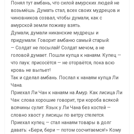
Понял тут амбань, что силой амурских людей не
возьмёшь. Думать стал, всех своих мудрецов и
чиновников созвал, чтобы думали, как с
амурской земли поживу взять.
Думали, думали никанские мудрецы и
придумали. Говорит амбаню самый старый:
— Солдат не посылай! Солдат мечом, а не
головой думает. Пошли купца к нанаям. Купец —
что паук: присосётся — не оторвётся, пока всю
кровь не выпьет!
Так и сделал амбань. Послал к нанаям купца Ли
Чана.
Приехал Ли Чан к нанаям на Амур. Как лисица Ли
Чан: слова хорошие говорит, три короба всякой
всячины сулит. Язык у Ли Чана без костей —
словно хвост у лисицы по ветру стелется.
Приехал купец — стал нанаям товары в долг
давать: «Бери, бери — потом сосчитаемся!» Кому