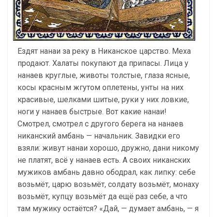
Ездят нанаи за реку в Никанское царство. Меха
продают. Халаты покупают да припасы. Лица у
нанаев круглые, животы толстые, глаза ясные,
косы красным жгутом оплетены, унты на них
красивые, шелками шитые, руки у них ловкие,
ноги у нанаев быстрые. Вот какие нанаи!
Смотрел, смотрел с другого берега на нанаев
никанский амбань — начальник. Завидки его
взяли: живут нанаи хорошо, дружно, дани никому
не платят, всё у нанаев есть. А своих никанских
мужиков амбань давно ободрал, как липку: себе
возьмёт, царю возьмёт, солдату возьмёт, монаху
возьмёт, купцу возьмёт да ещё раз себе, а что
там мужику остаётся? «Дай, — думает амбань, — я