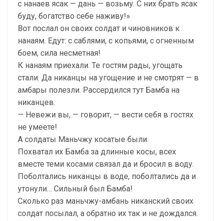
с нанаев ясак — дань — возьму. С них брать ясак
буду, богатство себе наживу!»
Вот послал он своих солдат и чиновников к
нанаям. Едут: с саблями, с копьями, с огненным
боем, сила несметная!
К нанаям приехали. Те гостям рады, угощать
стали. Да никанцы на угощение и не смотрят — в
амбары полезли. Рассердился тут Бамба на
никанцев.
— Невежи вы, — говорит, — вести себя в гостях
не умеете!
А солдаты Маньчжу косатые были.
Похватал их Бамба за длинные косы, всех
вместе теми косами связал да и бросил в воду.
Поболтались никанцы в воде, поболтались да и
утонули… Сильный был Бамба!
Сколько раз маньчжу-амбань никанский своих
солдат посылал, а обратно их так и не дождался.