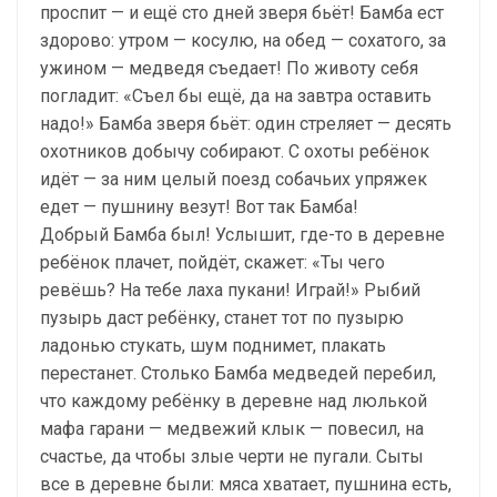
проспит — и ещё сто дней зверя бьёт! Бамба ест
здорово: утром — косулю, на обед — сохатого, за
ужином — медведя съедает! По животу себя
погладит: «Съел бы ещё, да на завтра оставить
надо!» Бамба зверя бьёт: один стреляет — десять
охотников добычу собирают. С охоты ребёнок
идёт — за ним целый поезд собачьих упряжек
едет — пушнину везут! Вот так Бамба!
Добрый Бамба был! Услышит, где-то в деревне
ребёнок плачет, пойдёт, скажет: «Ты чего
ревёшь? На тебе лаха пукани! Играй!» Рыбий
пузырь даст ребёнку, станет тот по пузырю
ладонью стукать, шум поднимет, плакать
перестанет. Столько Бамба медведей перебил,
что каждому ребёнку в деревне над люлькой
мафа гарани — медвежий клык — повесил, на
счастье, да чтобы злые черти не пугали. Сыты
все в деревне были: мяса хватает, пушнина есть,