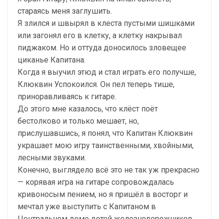
стараясь меня заглушить.
Я злился и швырял в клеста пустыми шишками
или загонял его в клетку, а клетку накрывал
пиджаком. Но и оттуда доносилось зловещее
циканье Капитана.
Когда я выучил этюд и стал играть его получше,
Клюквин Успокоился. Он пел теперь тише,
приноравливаясь к гитаре.
До этого мне казалось, что клёст поёт
бестолково и только мешает, но,
прислушавшись, я понял, что Капитан Клюквин
украшает мою игру таинственными, хвойными,
лесными звуками.
Конечно, выглядело всё это не так уж прекрасно
— корявая игра на гитаре сопровождалась
кривоносым пением, но я пришёл в восторг и
мечтал уже выступить с Капитаном в
Центральном доме детей железнодорожников.