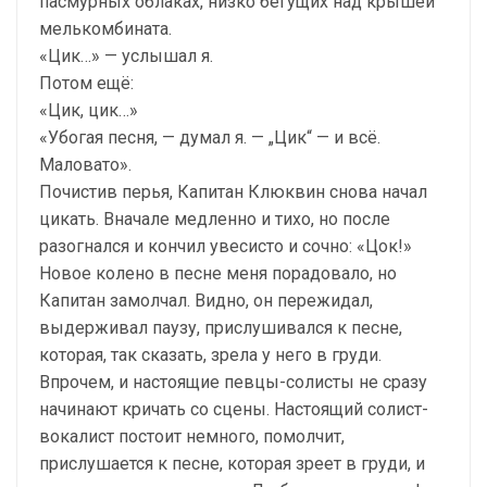
пасмурных облаках, низко бегущих над крышей
мелькомбината.
«Цик…» — услышал я.
Потом ещё:
«Цик, цик…»
«Убогая песня, — думал я. — „Цик“ — и всё.
Маловато».
Почистив перья, Капитан Клюквин снова начал
цикать. Вначале медленно и тихо, но после
разогнался и кончил увесисто и сочно: «Цок!»
Новое колено в песне меня порадовало, но
Капитан замолчал. Видно, он пережидал,
выдерживал паузу, прислушивался к песне,
которая, так сказать, зрела у него в груди.
Впрочем, и настоящие певцы-солисты не сразу
начинают кричать со сцены. Настоящий солист-
вокалист постоит немного, помолчит,
прислушается к песне, которая зреет в груди, и