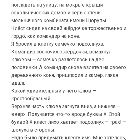
поглядеть на улицу, на мокрые крыши
сокольнических домов и серые стены
мельничного комбината имени Цюрупы.
Клёст сидел на своей жёрдочке торжественно и
гордо, как командир на коне.
Я бросил в клетку семечко подсолнуха.
Командир соскочил с жёрдочки, взмахнул
клювом — семечко разлетелось на две
половинки. А командир снова взлетел на своего
деревянного коня, пришпорил и замер, глядя
вдаль.
Какой удивительный у него клюв —
крестообразный.
Верхняя часть клюва загнута вниз, а нижняя —
вверх. Получается что-то вроде буквы X. Этой
буквой X клёст лихо хватает подсолнух — трах! —
шелуха в стороны.
Надо было придумать клесту имя. Мне хотелось,