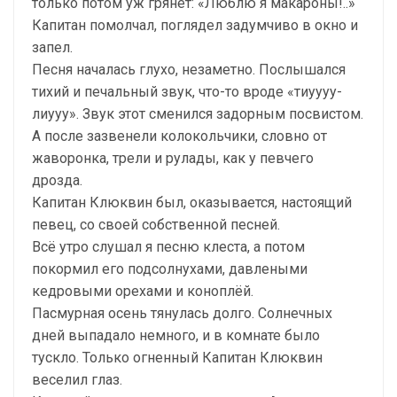
только потом уж грянет: «Люблю я макароны!..»
Капитан помолчал, поглядел задумчиво в окно и
запел.
Песня началась глухо, незаметно. Послышался
тихий и печальный звук, что-то вроде «тиуууу-
лиууу». Звук этот сменился задорным посвистом.
А после зазвенели колокольчики, словно от
жаворонка, трели и рулады, как у певчего
дрозда.
Капитан Клюквин был, оказывается, настоящий
певец, со своей собственной песней.
Всё утро слушал я песню клеста, а потом
покормил его подсолнухами, давлеными
кедровыми орехами и коноплёй.
Пасмурная осень тянулась долго. Солнечных
дней выпадало немного, и в комнате было
тускло. Только огненный Капитан Клюквин
веселил глаз.