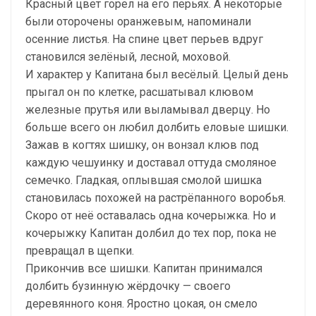
Красный цвет горел на его перьях. А некоторые
были оторочены оранжевым, напоминали
осенние листья. На спине цвет перьев вдруг
становился зелёный, лесной, моховой.
И характер у Капитана был весёлый. Целый день
прыгал он по клетке, расшатывал клювом
железные прутья или выламывал дверцу. Но
больше всего он любил долбить еловые шишки.
Зажав в когтях шишку, он вонзал клюв под
каждую чешуинку и доставал оттуда смоляное
семечко. Гладкая, оплывшая смолой шишка
становилась похожей на растрёпанного воробья.
Скоро от неё оставалась одна кочерыжка. Но и
кочерыжку Капитан долбил до тех пор, пока не
превращал в щепки.
Прикончив все шишки. Капитан принимался
долбить бузинную жёрдочку — своего
деревянного коня. Яростно цокая, он смело