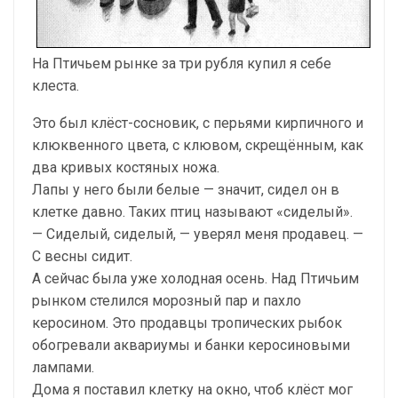
На Птичьем рынке за три рубля купил я себе
клеста.
Это был клёст-сосновик, с перьями кирпичного и
клюквенного цвета, с клювом, скрещённым, как
два кривых костяных ножа.
Лапы у него были белые — значит, сидел он в
клетке давно. Таких птиц называют «сиделый».
— Сиделый, сиделый, — уверял меня продавец. —
С весны сидит.
А сейчас была уже холодная осень. Над Птичьим
рынком стелился морозный пар и пахло
керосином. Это продавцы тропических рыбок
обогревали аквариумы и банки керосиновыми
лампами.
Дома я поставил клетку на окно, чтоб клёст мог