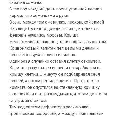
схватил семечко.
С тех пор каждый день после утренней песни я
кормил его семечками с руки.
Осень между тем сменилась плохонькой зимой.
На улице бывал то дождь, то снег, и только в
феврале начались морозы. Крыша
мелькомбината наконец-таки покрылась снегом.
Кривоклювый Капитан пел целыми днями, и
песня его звучала сочно и сильно.
Один раз я случайно оставил клетку открытой.
Капитан сразу вылез из неё и вскарабкался на
крышу клетки. С минуту он подбадривал себя
песней, а потом решился лететь. Пролетев по
комнате, он опустился на стеклянную крышку
аквариума и стал разглядывать, что там делается
внутри, за стеклом.
Там под светом рефлектора раскинулись
тропические водоросли, а между ними плавали