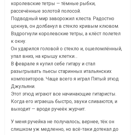
королевские тетры — тёмные рыбки,
рассечённые золотой полосой.
Подводный мир заворожил клеста. Радостно
цокнув, он долбанул в стекло кривым клювом.
Вздрогнули королевские тетры, а клёст полетел
к окну.
Он ударился головой о стекло и, ошеломлённый,
упал вниз, на крышу клетки…
В феврале я купил себе гитару и стал
разыгрывать пьесы старинных итальянских
композиторов. Чаще всего я играл Пятый этюд
Джульяни.
Этот этюд играют все начинающие гитаристы.
Когда его играешь быстро, звуки сливаются, и
выходит — вроде ручеёк журчит.
У меня ручейка не получалось; вернее, тёк он
слишком уж медленно, но всё-таки дотекал до