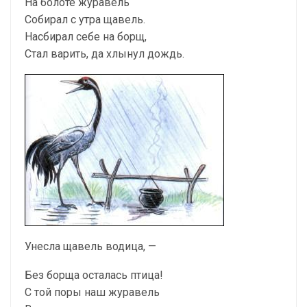
На болоте журавель
Собирал с утра щавель.
Насбирал себе на борщ,
Стал варить, да хлынул дождь.
Унесла щавель водица, —
Без борща осталась птица!
С той поры наш журавель