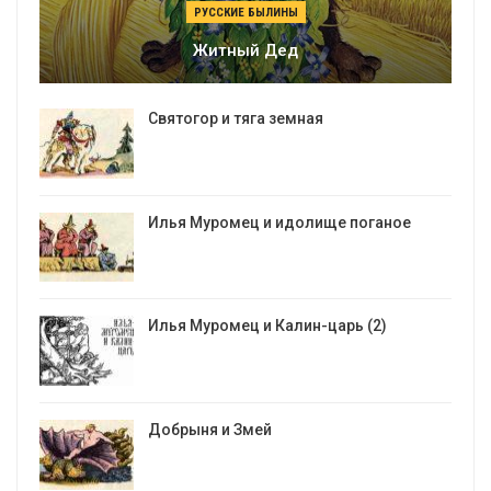
РУССКИЕ БЫЛИНЫ
Житный Дед
Святогор и тяга земная
Илья Муромец и идолище поганое
Илья Муромец и Калин-царь (2)
Добрыня и Змей