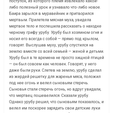
поступок, из которого племя извлекало какой-
либо полезный урок и узнавало что-либо новое.
Баира зарылся в муравейник и притворился
мертвым. Прилетела мясная муха, увидела
мертвое тело и поспешила рассказать о находке
черному грифу урубу. Урубу был хозяином огня и
носил его всегда с собой — прямо под крылом,
говорят. Выслушав муху, урубу спустился на
землю вместе со всей семьей — женой и детьми.
Урубу был в те времена не просто хищной птицей
— он был совсем как человек. Говорят, у него
даже были руки. Слетев на землю, урубу сделал
из жердей решетку для жаренья мяса, положил
под нее огонь и велел сыновьям стеречь.
Сыновья стали стеречь огонь, но вдруг увидали,
что мертвец пошевелился. Сказали урубу.
Однако урубу решил, что сыновьям показалось, и
велел им поскорее зарядить свои детские луки