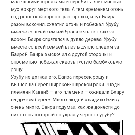
маленькими стрелками и перебить всех мясных
мух вокруг мертвого тела. А тем временем огонь
под решеткой хорошо разгорелся, и тут Баира
разом вскочил, схватил огонь и побежал. Урубу
вместе со всей семьей бросился в погоню за
вором. Баира спрятался в дупло дерева. Урубу
вместе со всей семьей влез в дупло следом за
Баирой. Баира выскочил с другой стороны и
опрометью побежал сквозь густую бамбуковую
рощу.
Урубу не догнал его. Баира пересек рощу и
вышел на берег широкой-широкой реки. Люди
племени Каваиб — его племени — ожидали Баиру
на другом берегу. Много людей ожидало Баиру,
очень много. Баира подумал: как же донести до
них огонь, который он украл у черного урубу?