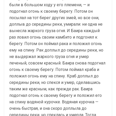
были в большом ходу у его племени, — и
подогнал огонь к своему берегу. Потом он
посылал на тот берег других змей, но все они,
доплыв до середины реки, умирали: ни одна не
вынесла жаркого груза огня. И Баира каждый
раз ловил огонь своим камбито и подгонял к
берегу. Потом он поймал рака и положил огонь
ему на спину. Рак доплыл до середины реки, но
не выдержал жаркого груза огня и умер
печеный, совсем красный. Баира снова подогнал
огонь к своему берегу. Потом поймал краба и
положил огонь ему на спину. Краб доплыл до
середины реки, но спекся и умер, сделавшись
таким же красным, как прежде рак. Баира
подогнал огонь к своему берегу и положил его
на спину водяной курочке. Водяная курочка —
очень быстрая, и она скоро доплыла до
середины реки, но спеклась и умерла. Тогда