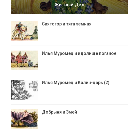
Житный Дед
Святогор и тяга земная
Илья Муромец и идолище поганое
Илья Муромец и Калин-царь (2)
Добрыня и Змей