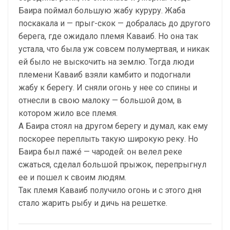
Баира поймал большую жабу куруру. Жаба
поскакала и — прыг-скок — добралась до другого
берега, где ожидало племя Каваиб. Но она так
устала, что была уж совсем полумертвая, и никак
ей было не выскочить на землю. Тогда люди
племени Каваиб взяли камбито и подогнали
жабу к берегу. И сняли огонь у нее со спины и
отнесли в свою малоку — большой дом, в
котором жило все племя.
А Баира стоял на другом берегу и думал, как ему
поскорее переплыть такую широкую реку. Но
Баира был пажé — чародей: он велел реке
сжаться, сделал большой прыжок, перепрыгнул
ее и пошел к своим людям.
Так племя Каваиб получило огонь и с этого дня
стало жарить рыбу и дичь на решетке.