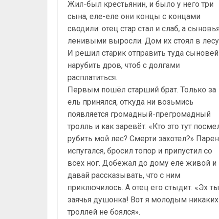
Жил-был крестьянин, и было у него три
сына, еле-еле они концы с концами
сводили: отец стар стал и слаб, а сыновь
ленивыми выросли. Дом их стоял в лесу
И решил старик отправить туда сыновей
нарубить дров, чтоб с долгами
расплатиться.
Первым пошёл старший брат. Только за
ель принялся, откуда ни возьмись
появляется громадный-прегромадный
тролль и как заревёт: «Кто это тут посме
рубить мой лес? Смерти захотел?» Паре
испугался, бросил топор и припустил со
всех ног. Добежал до дому еле живой и
давай рассказывать, что с ним
приключилось. А отец его стыдит: «Эх ты
заячья душонка! Вот я молодым никаких
троллей не боялся».