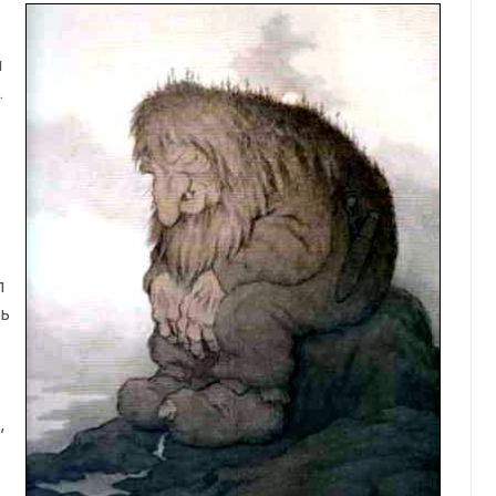
я
.
л
нь
,