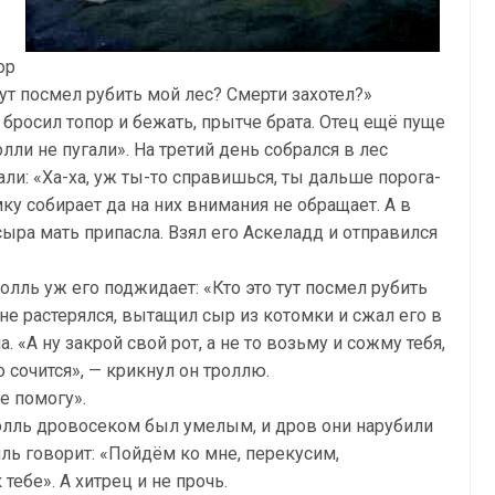
ор
о тут посмел рубить мой лес? Смерти захотел?»
 бросил топор и бежать, прытче брата. Отец ещё пуще
лли не пугали». На третий день собрался в лес
али: «Ха-ха, уж ты-то справишься, ты дальше порога-
ку собирает да на них внимания не обращает. А в
ыра мать припасла. Взял его Аскеладд и отправился
олль уж его поджидает: «Кто это тут посмел рубить
не растерялся, вытащил сыр из котомки и сжал его в
а. «А ну закрой свой рот, а не то возьму и сожму тебя,
о сочится», — крикнул он троллю.
е помогу».
ролль дровосеком был умелым, и дров они нарубили
лль говорит: «Пойдём ко мне, перекусим,
тебе». А хитрец и не прочь.