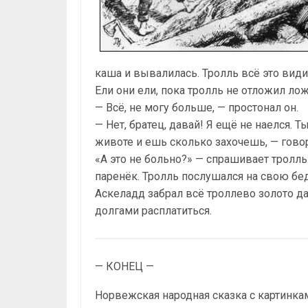
каша и вывалилась. Тролль всё это видит
Ели они ели, пока тролль не отложил лож
— Всё, не могу больше, — простонал он.
— Нет, братец, давай! Я ещё не наелся. Т
животе и ешь сколько захочешь, — гово
«А это не больно?» — спрашивает тролль
паренёк. Тролль послушался на свою бед
Аскеладд забрал всё троллево золото да
долгами расплатиться.
— КОНЕЦ —
Норвежская народная сказка с картинка