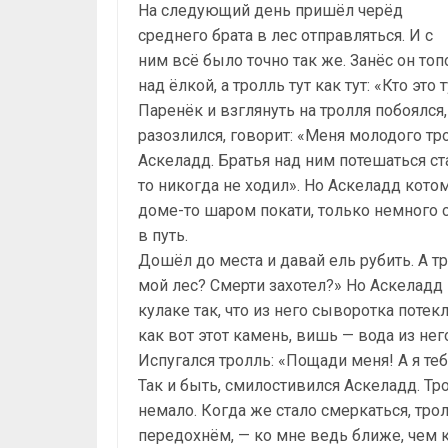
На следующий день пришёл черёд
среднего брата в лес отправляться. И с
ним всё было точно так же. Занёс он топ
над ёлкой, а тролль тут как тут: «Кто эт
Паренёк и взглянуть на тролля побоялся,
разозлился, говорит: «Меня молодого тро
Аскеладд. Братья над ним потешаться ст
то никогда не ходил». Но Аскеладд котом
доме-то шаром покати, только немного с
в путь.
Дошёл до места и давай ель рубить. А тр
мой лес? Смерти захотел?» Но Аскеладд 
кулаке так, что из него сыворотка потекл
как вот этот камень, вишь — вода из нег
Испугался тролль: «Пощади меня! А я теб
Так и быть, смилостивился Аскеладд. Т
немало. Когда же стало смеркаться, тро
передохнём, — ко мне ведь ближе, чем к 