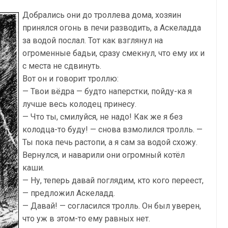
Добрались они до троллева дома, хозяин
принялся огонь в печи разводить, а Аскеладда
за водой послал. Тот как взглянул на
огроменные бадьи, сразу смекнул, что ему их и
с места не сдвинуть.
Вот он и говорит троллю:
— Твои вёдра — будто наперстки, пойду-ка я
лучше весь колодец принесу.
— Что ты, смилуйся, не надо! Как же я без
колодца-то буду! — снова взмолился тролль. —
Ты пока печь растопи, а я сам за водой схожу.
Вернулся, и наварили они огромный котёл
каши.
— Ну, теперь давай поглядим, кто кого переест,
— предложил Аскеладд.
— Давай! — согласился тролль. Он был уверен,
что уж в этом-то ему равных нет.