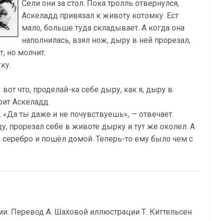
Сели они за стол. Пока тролль отвернулся,
Аскеладд привязал к животу котомку. Ест
мало, больше туда складывает. А когда она
наполнилась, взял нож, дыру в ней прорезал,
, но молчит.
ку.
ы вот что, проделай-ка себе дыру, как я, дыру в
рит Аскеладд.
. «Да ты даже и не почувствуешь», — отвечает
у, прорезал себе в животе дырку и тут же околел. А
 серебро и пошёл домой. Теперь-то ему было чем с
ми. Перевод А. Шаховой иллюстрации Т. Киттельсен