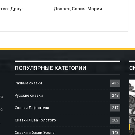
тво: Драуг
Дворец Сория-Мория
ПОПУЛЯРНЫЕ КАТЕГОРИИ
С
Разные сказки
435
Русские сказки
248
с,
Сказки Лафонтена
217
ёй
Сказки Льва Толстого
202
ь
СКАЗКИ БРАТЬЕВ ГРИММ
Сказки и басни Эзопа
143