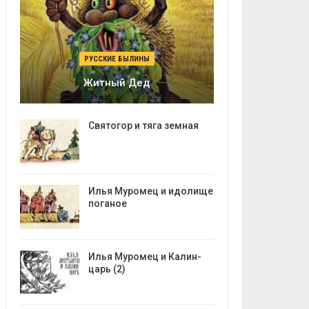
РУССКИЕ БЫЛИНЫ
Житный Дед
Святогор и тяга земная
Илья Муромец и идолище
поганое
Илья Муромец и Калин-
царь (2)