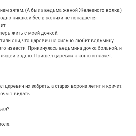
н нам зятем. (А была ведьма женой Железного волка.)
е одно никакой бес в женихи не попадается.
ит:
перь жить с моей дочкой.
етили они, что царевич не сильно любит ведьмину
его извести. Прикинулась ведьмина дочка больной, и
елящей водою. Пришел царевич к коню и плачет.
л царевич их забрать, а старая ворона летит и кричит:
оочью видать.
вал?
воле.