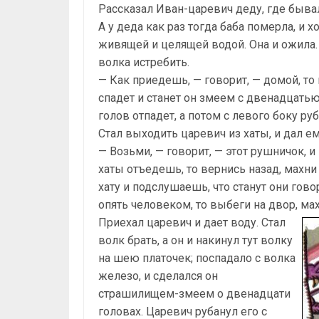
Рассказал Иван-царевич деду, где бывал,
А у деда как раз тогда баба померла, и х
живящей и целящей водой. Она и ожила. 
волка истребить.
— Как приедешь, — говорит, — домой, то
спадет и станет он змеем с двенадцатью 
голов отпадет, а потом с левого боку ру
Стал выходить царевич из хаты, и дал е
— Возьми, — говорит, — этот рушничок, 
хаты отъедешь, то вернись назад, махн
хату и подслушаешь, что станут они гово
опять человеком, то выбеги на двор, м
Приехал царевич и дает воду. Стал
волк брать, а он и накинул тут волку
на шею платочек; поспадало с волка
железо, и сделался он
страшилищем-змеем о двенадцати
головах. Царевич рубанул его с