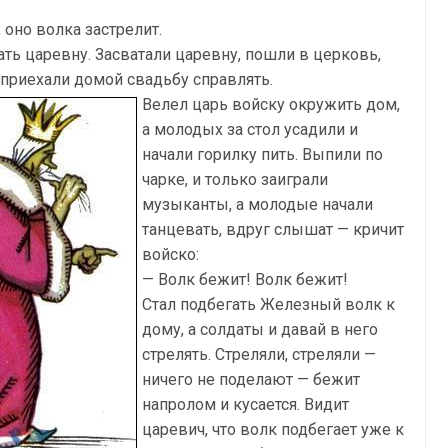
 оно волка застрелит.
ать царевну. Засватали царевну, пошли в церковь,
 приехали домой свадьбу справлять.
Велел царь войску окружить дом,
а молодых за стол усадили и
начали горилку пить. Выпили по
чарке, и только заиграли
музыканты, а молодые начали
танцевать, вдруг слышат — кричит
войско:
— Волк бежит! Волк бежит!
Стал подбегать Железный волк к
дому, а солдаты и давай в него
стрелять. Стреляли, стреляли —
ничего не поделают — бежит
напролом и кусается. Видит
царевич, что волк подбегает уже к