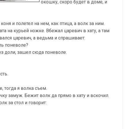
окошку, скоро будет в доме, и
оня и полетел на нем, как птица, а волк за ним.
ата на курьей ножке. Вбежал царевич в хату, а там
вался царевич, а ведьма и спрашивает:
иль поневоле?
без доли, зашел сюда поневоле.
сть.
 тогда я волка съем.
ку замуж. Бежит волк да прямо в хату и вскочил.
лк за стол и говорит: