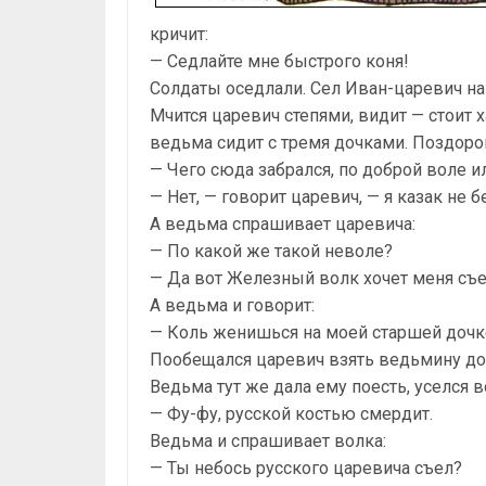
кричит:
— Седлайте мне быстрого коня!
Солдаты оседлали. Сел Иван-царевич на к
Мчится царевич степями, видит — стоит х
ведьма сидит с тремя дочками. Поздоро
— Чего сюда забрался, по доброй воле 
— Нет, — говорит царевич, — я казак не 
А ведьма спрашивает царевича:
— По какой же такой неволе?
— Да вот Железный волк хочет меня съе
А ведьма и говорит:
— Коль женишься на моей старшей дочке,
Пообещался царевич взять ведьмину доч
Ведьма тут же дала ему поесть, уселся во
— Фу-фу, русской костью смердит.
Ведьма и спрашивает волка:
— Ты небось русского царевича съел?