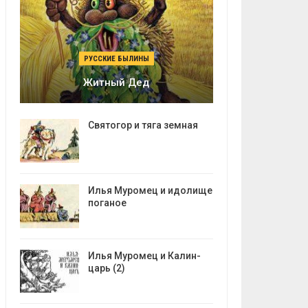
РУССКИЕ БЫЛИНЫ
Житный Дед
Святогор и тяга земная
Илья Муромец и идолище
поганое
Илья Муромец и Калин-
царь (2)