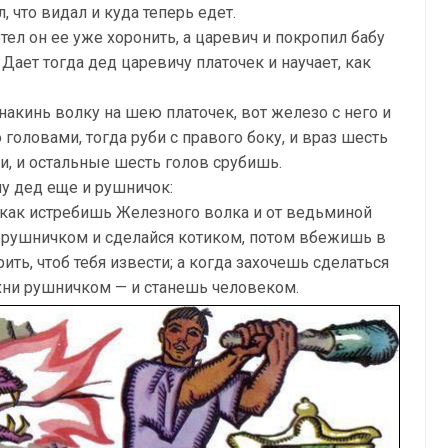
 что видал и куда теперь едет.
отел он ее уже хоронить, а царевич и покропил бабу
Дает тогда дед царевичу платочек и научает, как
 накинь волку на шею платочек, вот железо с него и
головами, тогда руби с правого боку, и враз шесть
би, и остальные шесть голов срубишь.
му дед еще и рушничок:
и как истребишь Железного волка и от ведьминой
и рушничком и сделайся котиком, потом вбежишь в
рить, чтоб тебя извести; а когда захочешь сделаться
ахни рушничком — и станешь человеком.