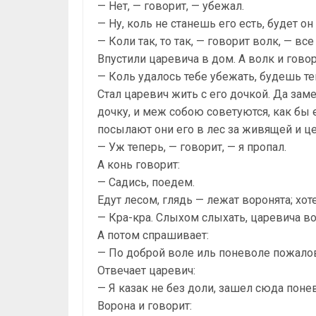
— Нет, — говорит, — убежал.
— Ну, коль не станешь его есть, будет о
— Коли так, то так, — говорит волк, — вс
Впустили царевича в дом. А волк и говор
— Коль удалось тебе убежать, будешь те
Стал царевич жить с его дочкой. Да зам
дочку, и меж собою советуются, как бы 
посылают они его в лес за живящей и ц
— Уж теперь, — говорит, — я пропал.
А конь говорит:
— Садись, поедем.
Едут лесом, глядь — лежат воронята; хоте
— Кра-кра. Слыхом слыхать, царевича в
А потом спрашивает:
— По доброй воле иль поневоле пожало
Отвечает царевич:
— Я казак не без доли, зашел сюда поне
Ворона и говорит: