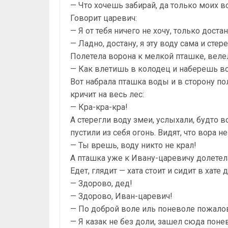
— Что хочешь забирай, да только моих во
Говорит царевич:
— Я от тебя ничего не хочу, только дос
— Ладно, достану, я эту воду сама и стере
Полетела ворона к мелкой пташке, велел
— Как влетишь в колодец и наберешь воды
Вот набрала пташка воды и в сторону пол
кричит на весь лес:
— Кра-кра-кра!
А стерегли воду змеи, услыхали, будто во
пустили из себя огонь. Видят, что вора н
— Ты врешь, воду никто не крал!
А пташка уже к Ивану-царевичу долетела 
Едет, глядит — хата стоит и сидит в хате
— Здорово, дед!
— Здорово, Иван-царевич!
— По доброй воле иль поневоле пожало
— Я казак не без доли, зашел сюда поне