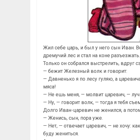
Жил себе царь, и был у него сын Иван. В
дремучий лес и стал на коне разъезжат
Только он собрался выстрелить, вдруг сз
— бежит Железный волк и говорит:
— Давненько я по лесу гуляю, а царевич
мяса!
— Не ешь меня, — молвит царевич, — луч
— Ну, — говорит волк, — тогда я тебя съ
Долго Иван-царевич не женился, а потом
— Женись, сын, пора уже.
— Нет, — отвечает царевич, — не хочу: как
буду жениться.