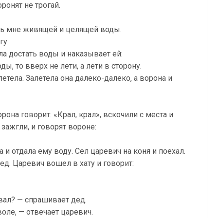
ронят не трогай.
тань мне живящей и целящей воды.
гу.
а достать воды и наказывает ей:
, то вверх не лети, а лети в сторону.
етела. Залетела она далеко-далеко, а ворона и
рона говорит: «Крал, крал», вскочили с места и
е зажгли, и говорят вороне:
и отдала ему воду. Сел царевич на коня и поехал.
 дед. Царевич вошел в хату и говорит:
вал? — спрашивает дед.
воле, — отвечает царевич.