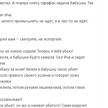
отал. А поверх опять сарафан надела бабушка. Так
ят Иче:
я ничего промышлять не идёт, и в лес-то не идёт,
рил вам — смотрите, не испортите.
ты её князю отдала! Теперь я тебя убью!
кла, и бабушка будто умерла. Сел Ича и сидит.
ача:
обаку за коня! Зачем я бабушку свою убил!
коло правого своего колена и говорит ножу:
оживи.
лила, потом руками зашевелила, потом глаза
ассказывают:
е убьёт, он же и оживит убитого! Сами видели!