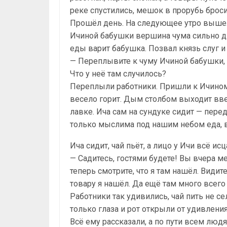
реке спустились, мешок в прорубь броси
Прошёл день. На следующее утро вышел 
Ичиной бабушки вершина чума сильно ды
еды варит бабушка. Позвал князь слуг и
— Переплывите к чуму Ичиной бабушки, 
Что у неё там случилось?
Переплыли работники. Пришли к Ичиному
весело горит. Дым столбом выходит ввер
лавке. Ича сам на сундуке сидит — перед
только мыслима под нашим небом еда, в
Ича сидит, чай пьёт, а лицо у Ичи всё ис
— Садитесь, гостями будете! Вы вчера ме
теперь смотрите, что я там нашёл. Видит
товару я нашёл. Да ещё там много всего 
Работники так удивились, чай пить не се
только глаза и рот открыли от удивлени
Всё ему рассказали, а по пути всем людя