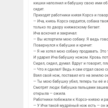
кишки наполнил и бабушку свою ими обм
сидит.
Приходят работники князя Корсэ и говор
— Ича, князь Корсэ сердится, собака тво
только по двору княжескому бегает.
Ича вскочил и закричал:
— Вы испортили мою собаку. Я ведь гово
Повернулся к бабушке и кричит:
— Я не хотел мою собаку продавать. Это 
И ударил Ича бабушку ножом. Кровь поте
Сидел, сидел, думал. Вдруг и говорит, пл
— Что я сделал! Ведь я сам отдал свою с
Взял свой нож, поставил его на землю о
— Ты мою бабушку убил, теперь ты её и 
Смотрят люди: бабушка пальцами зашеве
открыла — ожила.
Работники побежали к Корсэ-князю и р
— У Ичи такой мудрёный нож есть — он ж