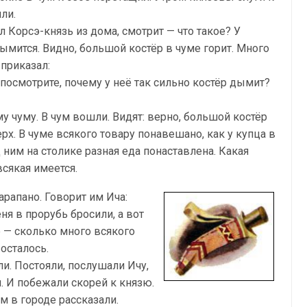
ли.
Корсэ-князь из дома, смотрит — что такое? У
мится. Видно, большой костёр в чуме горит. Много
 приказал:
посмотрите, почему у неё так сильно костёр дымит?
 чуму. В чум вошли. Видят: верно, большой костёр
х. В чуме всякого товару понавешано, как у купца в
 ним на столике разная еда понаставлена. Какая
сякая имеется.
царапано. Говорит им Ича:
ня в прорубь бросили, а вот
е — сколько много всякого
осталось.
ли. Постояли, послушали Ичу,
я. И побежали скорей к князю.
м в городе рассказали.