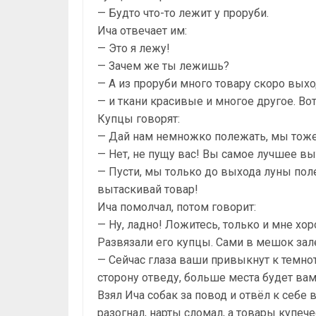
— Будто что-то лежит у проруби.
Ича отвечает им:
— Это я лежу!
— Зачем же ты лежишь?
— А из проруби много товару скоро выхо
— и ткани красивые и многое другое. Вот
Купцы говорят:
— Дай нам немножко полежать, мы тоже
— Нет, не пущу вас! Вы самое лучшее выт
— Пусти, мы только до выхода луны поле
вытаскивай товар!
Ича помолчал, потом говорит:
— Ну, ладно! Ложитесь, только и мне хо
Развязали его купцы. Сами в мешок зале
— Сейчас глаза ваши привыкнут к темнот
сторону отведу, больше места будет вам
Взял Ича собак за повод и отвёл к себе
разогнал, нарты сломал, а товары купеч