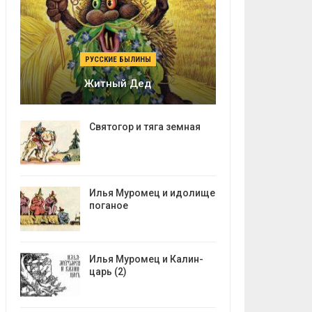
РУССКИЕ БЫЛИНЫ
Житный Дед
Святогор и тяга земная
Илья Муромец и идолище
поганое
Илья Муромец и Калин-
царь (2)