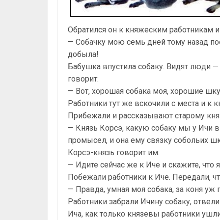
Обратился он к княжеским работникам и
— Собачку мою семь дней тому назад пос
добыла!
Бабушка впустила собаку. Видят люди — 
говорит:
— Вот, хорошая собака моя, хорошие шк
Работники тут же вскочили с места и к 
Прибежали и рассказывают старому кня
— Князь Корсэ, какую собаку мы у Ичи в
промысел, и она ему связку собольих шк
Корсэ-князь говорит им:
— Идите сейчас же к Иче и скажите, что я
Побежали работники к Иче. Передали, что
— Правда, умная моя собака, за коня уж 
Работники забрали Ичину собаку, отвели 
Ича, как только князевы работники ушли