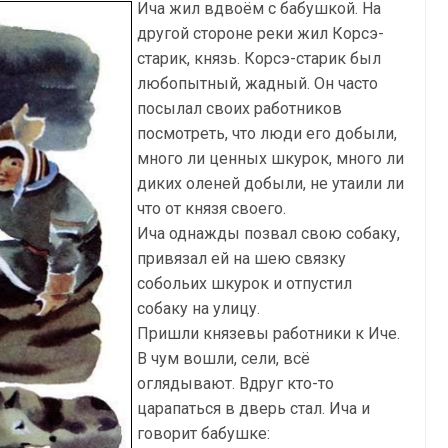
Ича жил вдвоём с бабушкой. На
другой стороне реки жил Корсэ-
старик, князь. Корсэ-старик был
любопытный, жадный. Он часто
посылал своих работников
посмотреть, что люди его добыли,
много ли ценных шкурок, много ли
диких оленей добыли, не утаили ли
что от князя своего.
Ича однажды позвал свою собаку,
привязал ей на шею связку
собольих шкурок и отпустил
собаку на улицу.
Пришли князевы работники к Иче.
В чум вошли, сели, всё
оглядывают. Вдруг кто-то
царапаться в дверь стал. Ича и
говорит бабушке: