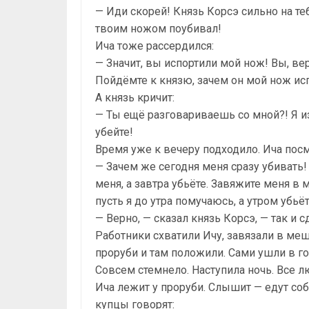
— Иди скорей! Князь Корсэ сильно на те
твоим ножом поубивал!
Ича тоже рассердился:
— Значит, вы испортили мой нож! Вы, ве
Пойдёмте к князю, зачем он мой нож ис
А князь кричит:
— Ты ещё разговариваешь со мной?! Я из
убейте!
Время уже к вечеру подходило. Ича посм
— Зачем же сегодня меня сразу убивать!
меня, а завтра убьёте. Завяжите меня в
пусть я до утра помучаюсь, а утром убьёт
— Верно, — сказал князь Корсэ, — так и с
Работники схватили Ичу, завязали в меш
проруби и там положили. Сами ушли в го
Совсем стемнело. Наступила ночь. Все л
Ича лежит у проруби. Слышит — едут со
купцы говорят: