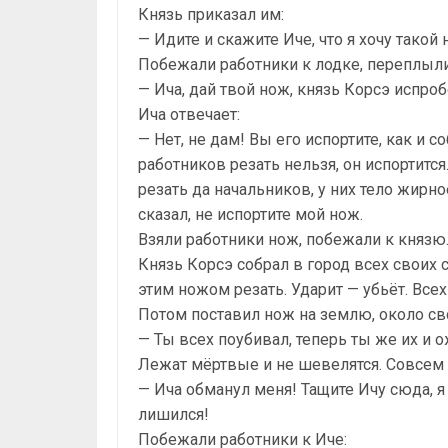
Князь приказал им:
— Идите и скажите Иче, что я хочу тако
Побежали работники к лодке, переплыли 
— Ича, дай твой нож, князь Корсэ испроб
Ича отвечает:
— Нет, не дам! Вы его испортите, как и
работников резать нельзя, он испортитс
резать да начальников, у них тело жирное
сказал, не испортите мой нож.
Взяли работники нож, побежали к князю
Князь Корсэ собрал в город всех своих 
этим ножом резать. Ударит — убьёт. Всех
Потом поставил нож на землю, около сво
— Ты всех поубивал, теперь ты же их и 
Лежат мёртвые и не шевелятся. Совсем у
— Ича обманул меня! Тащите Ичу сюда, я
лишился!
Побежали работники к Иче: