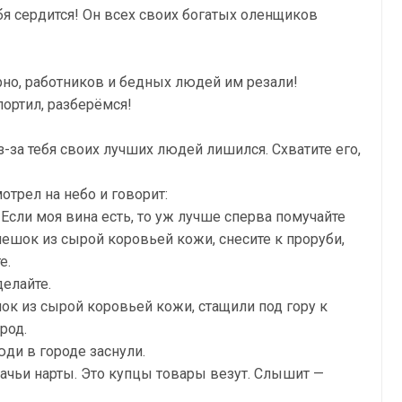
бя сердится! Он всех своих богатых оленщиков
рно, работников и бедных людей им резали!
портил, разберёмся!
-за тебя своих лучших людей лишился. Схватите его,
отрел на небо и говорит:
 Если моя вина есть, то уж лучше сперва помучайте
 мешок из сырой коровьей кожи, снесите к проруби,
е.
делайте.
ок из сырой коровьей кожи, стащили под гору к
род.
юди в городе заснули.
бачьи нарты. Это купцы товары везут. Слышит —