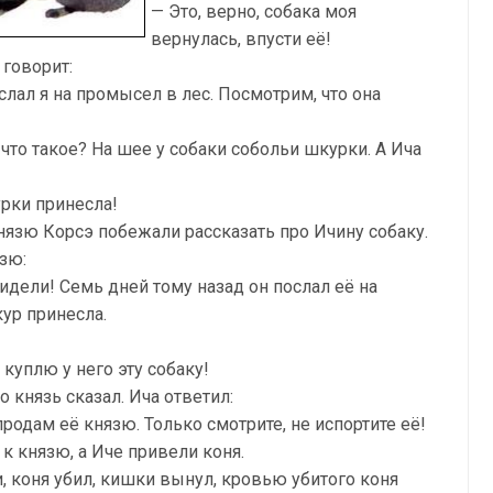
— Это, верно, собака моя
вернулась, впусти её!
 говорит:
лал я на промысел в лес. Посмотрим, что она
что такое? На шее у собаки собольи шкурки. А Ича
урки принесла!
князю Корсэ побежали рассказать про Ичину собаку.
зю:
идели! Семь дней тому назад он послал её на
ур принесла.
 куплю у него эту собаку!
 князь сказал. Ича ответил:
продам её князю. Только смотрите, не испортите её!
к князю, а Иче привели коня.
, коня убил, кишки вынул, кровью убитого коня