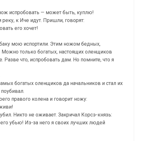
й нож испробовать — может быть, куплю!
реку, к Иче идут. Пришли, говорят:
овать его хочет!
 собаку мою испортили. Этим ножом бедных,
я. Можно только богатых, настоящих оленщиков
. Разве что, испробовать дам. Но помните, что я
.
самых богатых оленщиков да начальников и стал их
 поубивал.
его правого колена и говорит ножу:
оживи!
бил. Никто не оживает. Закричал Корсэ-князь:
 его убью! Из-за него я своих лучших людей