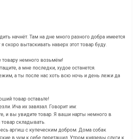
дить начнёт. Там на дне много разного добра имеется
 я скоро вытаскивать наверх этот товар буду.
 товару немного возьмём!
ащите, а мне последки, худое останется.
жим, а ты после нас хоть всю ночь и день лежи да
роший товар оставьте!
зли. Ича их завязал. Говорит им:
е, и вы увидите товар. Я ваши нарты немного в
 товар складывать.
 весь аргиш с купеческим добром. Дома собак
еские в чум к себе перетащил. Утром князевы слуги к