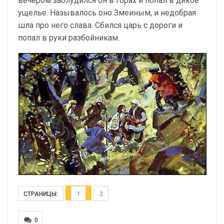
вечером заблудился он в горах и попал в дикое
ущелье. Называлось оно Змеиным, и недобрая
шла про него слава. Сбился царь с дороги и
попал в руки разбойникам.
СТРАНИЦЫ:
1
2
0