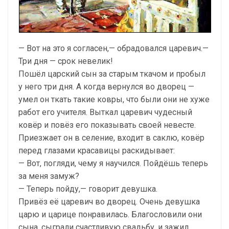
— Вот на это я согласен,— обрадовался царевич.—
Три дня — срок невелик!
Пошёл царский сын за старым ткачом и пробыл
у него три дня. А когда вернулся во дворец —
умел он ткать такие ковры, что были они не хуже
работ его учителя. Выткал царевич чудесный
ковёр и повёз его показывать своей невесте.
Приезжает он в селение, входит в саклю, ковёр
перед глазами красавицы раскидывает:
— Вот, погляди, чему я научился. Пойдёшь теперь
за меня замуж?
— Теперь пойду,— говорит девушка.
Привёз её царевич во дворец. Очень девушка
царю и царице понравилась. Благословили они
сына, сыграли счастливую свадьбу, и зажил