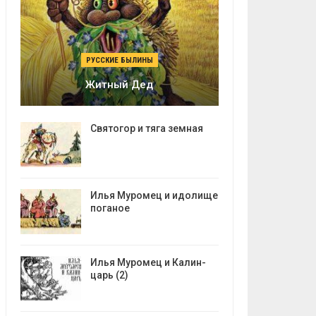
РУССКИЕ БЫЛИНЫ
Житный Дед
Святогор и тяга земная
Илья Муромец и идолище
поганое
Илья Муромец и Калин-
царь (2)