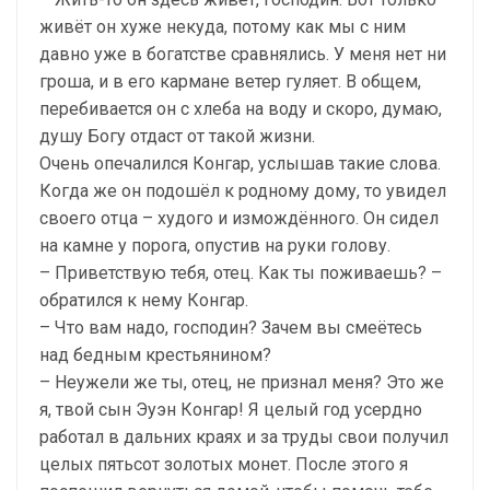
живёт он хуже некуда, потому как мы с ним
давно уже в богатстве сравнялись. У меня нет ни
гроша, и в его кармане ветер гуляет. В общем,
перебивается он с хлеба на воду и скоро, думаю,
душу Богу отдаст от такой жизни.
Очень опечалился Конгар, услышав такие слова.
Когда же он подошёл к родному дому, то увидел
своего отца – худого и измождённого. Он сидел
на камне у порога, опустив на руки голову.
– Приветствую тебя, отец. Как ты поживаешь? –
обратился к нему Конгар.
– Что вам надо, господин? Зачем вы смеётесь
над бедным крестьянином?
– Неужели же ты, отец, не признал меня? Это же
я, твой сын Эуэн Конгар! Я целый год усердно
работал в дальних краях и за труды свои получил
целых пятьсот золотых монет. После этого я