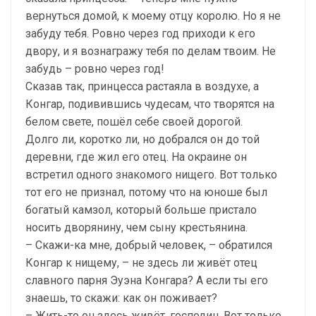
вернуться домой, к моему отцу королю. Но я не
забуду тебя. Ровно через год приходи к его
двору, и я вознагражу тебя по делам твоим. Не
забудь – ровно через год!
Сказав так, принцесса растаяла в воздухе, а
Конгар, подивившись чудесам, что творятся на
белом свете, пошёл себе своей дорогой.
Долго ли, коротко ли, но добрался он до той
деревни, где жил его отец. На окраине он
встретил одного знакомого нищего. Вот только
тот его не признал, потому что на юноше был
богатый камзол, который больше пристало
носить дворянину, чем сыну крестьянина.
– Скажи-ка мне, добрый человек, – обратился
Конгар к нищему, – не здесь ли живёт отец
славного парня Эуэна Конгара? А если ты его
знаешь, то скажи: как он поживает?
– Жить-то он здесь живёт, господин. Вот только