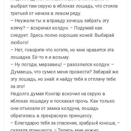
выбрал там серую в яблоках лошадь, что стояла
третьей от начала в левом ряду.
– Неужели ты и вправду хочешь забрать эту
клячу? – вскричал колдун. – Подумай как
следует. Здесь полно хороших коней. Выбирай
любого!
– Нет, говорите что хотите, но мне нравится эта
лошадка. Её-то я и возьму.
– Ну погоди, мерзавец! – разозлился колдун. –
Думаешь, что сумел меня провести? Забирай же
эту лошадь, но знай: я найду тебя и отплачу тебе
за это!
Недолго думая Конгар вскочил на серую в
яблоках лошадку и поскакал прочь. Как только
они отъехали от замка колдуна, лошадь
обратилась в прекрасную принцессу.
– Благодарю тебя за спасение, храбрый юноша, –
сказала принцесса. – Теперь мне нужно