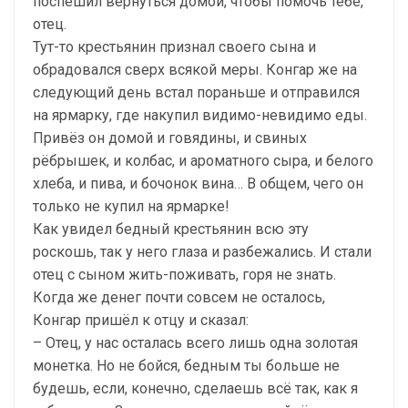
поспешил вернуться домой, чтобы помочь тебе,
отец.
Тут-то крестьянин признал своего сына и
обрадовался сверх всякой меры. Конгар же на
следующий день встал пораньше и отправился
на ярмарку, где накупил видимо-невидимо еды.
Привёз он домой и говядины, и свиных
рёбрышек, и колбас, и ароматного сыра, и белого
хлеба, и пива, и бочонок вина… В общем, чего он
только не купил на ярмарке!
Как увидел бедный крестьянин всю эту
роскошь, так у него глаза и разбежались. И стали
отец с сыном жить-поживать, горя не знать.
Когда же денег почти совсем не осталось,
Конгар пришёл к отцу и сказал:
– Отец, у нас осталась всего лишь одна золотая
монетка. Но не бойся, бедным ты больше не
будешь, если, конечно, сделаешь всё так, как я