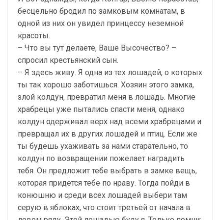
бесцельно бродил по замковым комнатам, в
одной из них он увидел принцессу неземной
красоты.
– Что вы тут делаете, Ваше Высочество? –
спросил крестьянский сын.
– Я здесь живу. Я одна из тех лошадей, о которых
ты так хорошо заботишься. Хозяин этого замка,
злой колдун, превратил меня в лошадь. Многие
храбрецы уже пытались спасти меня, однако
колдун одерживал верх над всеми храбрецами и
превращал их в других лошадей и птиц. Если же
ты будешь ухаживать за нами старательно, то
колдун по возвращении пожелает наградить
тебя. Он предложит тебе выбрать в замке вещь,
которая придётся тебе по нраву. Тогда пойди в
конюшню и среди всех лошадей выбери там
серую в яблоках, что стоит третьей от начала в
левом ряду. Этой лошадью буду я. Только помни: