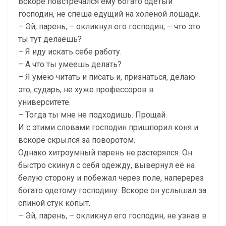
Вскоре повстречался ему богато одетый
господин, не спеша едущий на холёной лошади.
– Эй, парень, – окликнул его господин, – что это
ты тут делаешь?
– Я иду искать себе работу.
– А что ты умеешь делать?
– Я умею читать и писать и, признаться, делаю
это, сударь, не хуже профессоров в
университете.
– Тогда ты мне не подходишь. Прощай.
И с этими словами господин пришпорил коня и
вскоре скрылся за поворотом.
Однако хитроумный парень не растерялся. Он
быстро скинул с себя одежду, вывернул её на
белую сторону и побежал через поле, наперерез
богато одетому господину. Вскоре он услышал за
спиной стук копыт.
– Эй, парень, – окликнул его господин, не узнав в