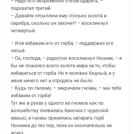
– Надо его непременно отблагодарить, –
подхватил третий.
– Давайте отсыплем ему столько золота и
серебра, сколько он захочет! – воскликнул
четвёртый.
– Или избавим его от горба, – поддержал его
пятый.
– Ох, господа, – радостно воскликнул Нонник, – я
бы не пожалел всего золота мира на то, чтобы
избавиться от горба. Но я человек бедный, и у
меня ничего нет и отродясь не было.
– Будь по-твоему, – закричали гномы, – мы тебя
избавим от горба!
Тут же в руках у одного из гномов как по
волшебству появилась баночка с чудесной
мазью, и гномы принялись натирать горб
Нонника до тех пор, пока он окончательно не
исчез.