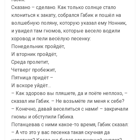
Сказано – сделано. Как только солнце стало
клониться к закату, собрался Габик и пошёл на
волшебную поляну, которую указал ему Нонник,
и увидел там гномов, которые весело водили
хоровод и пели весёлую песенку:
Понедельник пройдёт,
И вторник пройдёт,
Среда пролетит,
Четверг пробежит,
Пятница придёт –
И вскоре уйдёт…
– Как здорово вы пляшете, да и поёте неплохо, –
сказал им Габик. – Не возьмёте ли меня к себе?
– Конечно, давай веселиться с нами! – закричали
гномы и обступили Габика.
Потанцевав с ними какое-то время, Габик сказал:
– А что это у вас песенка такая скучная да