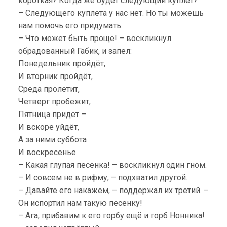
короткая? Когда же будет следующий куплет?
– Следующего куплета у нас нет. Но ты можешь
нам помочь его придумать.
– Что может быть проще! – воскликнул
обрадованный Габик, и запел:
Понедельник пройдёт,
И вторник пройдёт,
Среда пролетит,
Четверг пробежит,
Пятница придёт –
И вскоре уйдёт,
А за ними суббота
И воскресенье.
– Какая глупая песенка! – воскликнул один гном.
– И совсем не в рифму, – подхватил другой.
– Давайте его накажем, – поддержал их третий. –
Он испортил нам такую песенку!
– Ага, прибавим к его горбу ещё и горб Нонника!