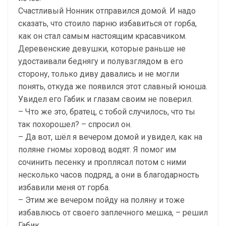
Счастливый Нонник отправился домой. И надо
сказать, что стоило парню избавиться от горба,
как он стал самым настоящим красавчиком.
Деревенские девушки, которые раньше не
удостаивали беднягу и полувзглядом в его
сторону, только диву давались и не могли
понять, откуда же появился этот славный юноша.
Увидел его Габик и глазам своим не поверил.
– Что же это, братец, с тобой случилось, что ты
так похорошел? – спросил он.
– Да вот, шёл я вечером домой и увидел, как на
поляне гномы хоровод водят. Я помог им
сочинить песенку и проплясал потом с ними
несколько часов подряд, а они в благодарность
избавили меня от горба.
– Этим же вечером пойду на поляну и тоже
избавлюсь от своего заплечного мешка, – решил
Габик.