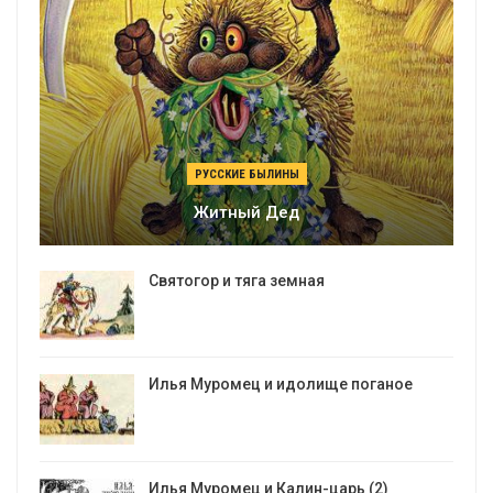
РУССКИЕ БЫЛИНЫ
Житный Дед
Святогор и тяга земная
Илья Муромец и идолище поганое
Илья Муромец и Калин-царь (2)