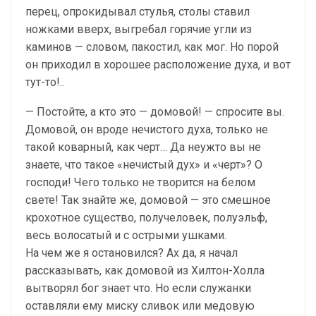
перец, опрокидывал стулья, столы ставил
ножками вверх, выгребал горячие угли из
каминов — словом, пакостил, как мог. Но порой
он приходил в хорошее расположение духа, и вот
тут-то!..
— Постойте, а кто это — домовой! — спросите вы.
Домовой, он вроде нечистого духа, только не
такой коварный, как черт… Да неужто вы не
знаете, что такое «нечистый дух» и «черт»? О
господи! Чего только не творится на белом
свете! Так знайте же, домовой — это смешное
крохотное существо, получеловек, полуэльф,
весь волосатый и с острыми ушками.
На чем же я остановился? Ах да, я начал
рассказывать, как домовой из Хилтон-Холла
вытворял бог знает что. Но если служанки
оставляли ему миску сливок или медовую