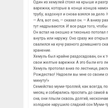
Один из хемулей стоял на крыше и разг
варежки, которые в конце концов намок
трубу, вздохнул и снова взялся за дело.
— Ага, вот оно, — сказал он. — А внизу ра
тут надрываются. И все ради того, чтоб
Он встал на окошко и тихонько потопал п
внутрь или наружу. Оно сразу же откры
свалился на кучу разного домашнего ска
хранение.
Хемуль был крайне раздосадован, он к 
свои желтые варежки. А это были его 
Хемуль протопал вниз по лестнице, рас
Рождество! Надоели вы мне со своим с
минуту!»
Семейство муми-троллей, как всегда, п
месяц и собирались проспать до самой 
сна, они плыли сквозь долгий, несконча
холодное нарушило сладкий сон Муми-трол