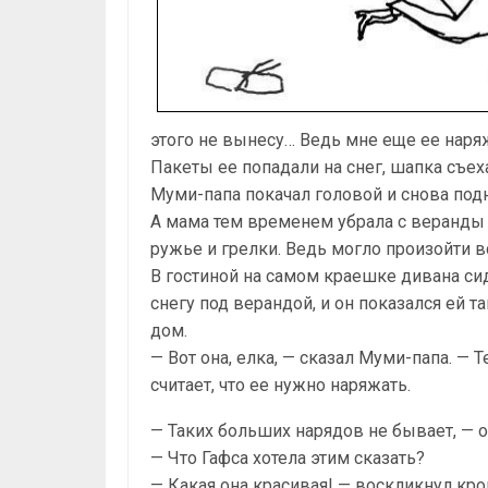
этого не вынесу… Ведь мне еще ее наря
Пакеты ее попадали на снег, шапка съеха
Муми-папа покачал головой и снова подн
А мама тем временем убрала с веранды с
ружье и грелки. Ведь могло произойти вс
В гостиной на самом краешке дивана си
снегу под верандой, и он показался ей т
дом.
— Вот она, елка, — сказал Муми-папа. — 
считает, что ее нужно наряжать.
— Таких больших нарядов не бывает, — о
— Что Гафса хотела этим сказать?
— Какая она красивая! — воскликнул кро