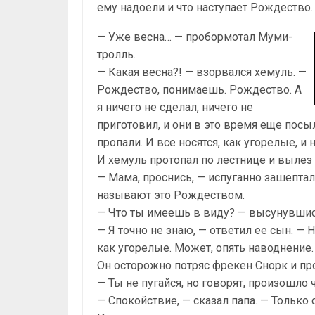
ему надоели и что наступает Рождество.
— Уже весна… — пробормотал Муми-
тролль.
— Какая весна?! — взорвался хемуль. —
Рождество, понимаешь. Рождество. А
я ничего не сделал, ничего не
приготовил, и они в это время еще посы
пропали. И все носятся, как угорелые, и 
И хемуль протопал по лестнице и вылез
— Мама, проснись, — испуганно зашептал
называют это Рождеством.
— Что ты имеешь в виду? — высунувшись
— Я точно не знаю, — ответил ее сын. — Но
как угорелые. Может, опять наводнение.
Он осторожно потряс фрекен Снорк и пр
— Ты не пугайся, но говорят, произошло 
— Спокойствие, — сказал папа. — Только 