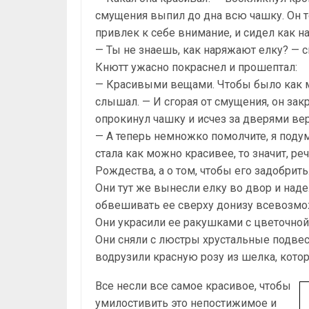
смущения выпил до дна всю чашку. Он т
привлек к себе внимание, и сидел как на
— Ты не знаешь, как наряжают елку? — 
Кнютт ужасно покраснел и прошептал:
— Красивыми вещами. Чтобы было как м
слышал. — И сгорая от смущения, он за
опрокинул чашку и исчез за дверями ве
— А теперь немножко помолчите, я подум
стала как можно красивее, то значит, реч
Рождества, а о том, чтобы его задобрить
Они тут же вынесли елку во двор и наде
обвешивать ее сверху донизу всевозм
Они украсили ее ракушками с цветочн
Они сняли с люстры хрустальные подвеск
водрузили красную розу из шелка, кото
Все несли все самое красивое, чтобы
умилостивить это непостижимое и