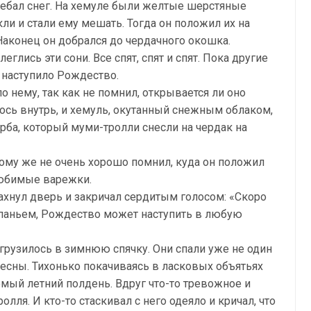
ребал снег. На хемуле были желтые шерстяные
ли и стали ему мешать. Тогда он положил их на
 Наконец он добрался до чердачного окошка.
злеглись эти сони. Все спят, спят и спят. Пока другие
ы наступило Рождество.
о нему, так как не помнил, открывается ли оно
лось внутрь, и хемуль, окутанный снежным облаком,
рба, который муми-тролли снесли на чердак на
тому же не очень хорошо помнил, куда он положил
любимые варежки.
пахнул дверь и закричал сердитым голосом: «Скоро
паньем, Рождество может наступить в любую
огрузилось в зимнюю спячку. Они спали уже не один
весны. Тихонько покачиваясь в ласковых объятьях
емый летний полдень. Вдруг что-то тревожное и
ля. И кто-то стаскивал с него одеяло и кричал, что