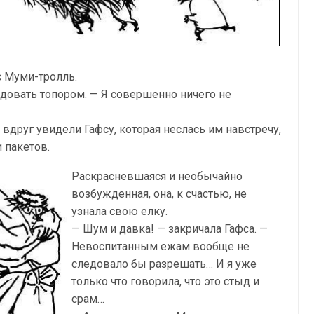
с Муми-тролль.
удовать топором. — Я совершенно ничего не
 вдруг увидели Гафсу, которая неслась им навстречу,
 пакетов.
Раскрасневшаяся и необычайно
возбужденная, она, к счастью, не
узнала свою елку.
— Шум и давка! — закричала Гафса. —
Невоспитанным ежам вообще не
следовало бы разрешать… И я уже
только что говорила, что это стыд и
срам…