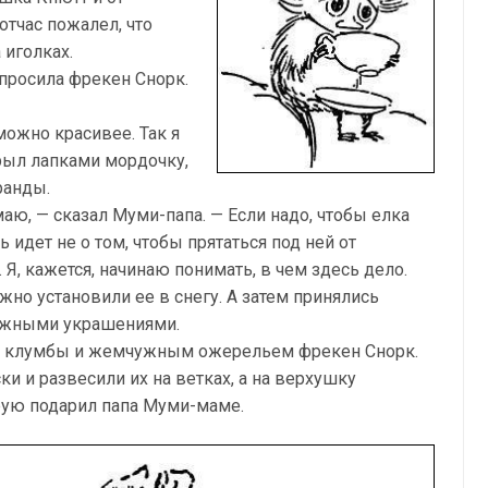
отчас пожалел, что
 иголках.
спросила фрекен Снорк.
ожно красивее. Так я
крыл лапками мордочку,
ранды.
аю, — сказал Муми-папа. — Если надо, чтобы елка
ь идет не о том, чтобы прятаться под ней от
. Я, кажется, начинаю понимать, в чем здесь дело.
жно установили ее в снегу. А затем принялись
ожными украшениями.
ой клумбы и жемчужным ожерельем фрекен Снорк.
и и развесили их на ветках, а на верхушку
рую подарил папа Муми-маме.