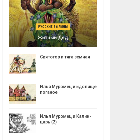
РУССКИЕ БЫЛИНЫ
Житный Дед
Святогор и тяга земная
Илья Муромец и идолище
поганое
Илья Муромец и Калин-
царь (2)