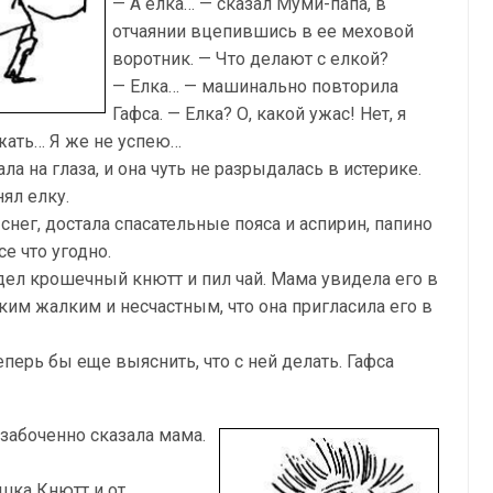
— А елка… — сказал Муми-папа, в
отчаянии вцепившись в ее меховой
воротник. — Что делают с елкой?
— Елка… — машинально повторила
Гафса. — Елка? О, какой ужас! Нет, я
жать… Я же не успею…
ла на глаза, и она чуть не разрыдалась в истерике.
ял елку.
нег, достала спасательные пояса и аспирин, папино
е что угодно.
дел крошечный кнютт и пил чай. Мама увидела его в
аким жалким и несчастным, что она пригласила его в
Теперь бы еще выяснить, что с ней делать. Гафса
забоченно сказала мама.
шка Кнютт и от