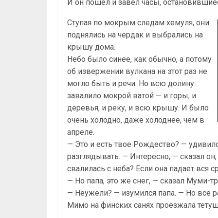
И он пошел и завел часы, остановившиес
Ступая по мокрым следам хемуля, они
поднялись на чердак и выбрались на
крышу дома.
Небо было синее, как обычно, а потому
об извержении вулкана на этот раз не
могло быть и речи. Но всю долину
завалило мокрой ватой — и горы, и
деревья, и реку, и всю крышу. И было
очень холодно, даже холоднее, чем в
апреле.
— Это и есть твое Рождество? — удивилс
разглядывать. — Интересно, — сказал он
свалилась с неба? Если она падает вся ср
— Но папа, это же снег, — сказал Муми-тро
— Неужели? — изумился папа. — Но все р
Мимо на финских санях проезжала тетуш