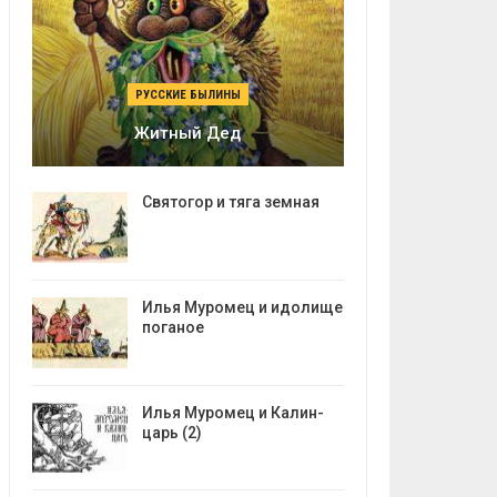
РУССКИЕ БЫЛИНЫ
Житный Дед
Святогор и тяга земная
Илья Муромец и идолище
поганое
Илья Муромец и Калин-
царь (2)