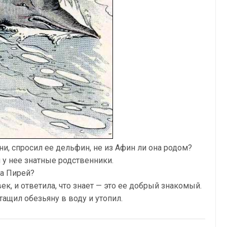
и, спросил ее дельфин, не из Афин ли она родом?
м у нее знатные родственники.
на Пирей?
век, и ответила, что знает — это ее добрый знакомый.
ащил обезьяну в воду и утопил.