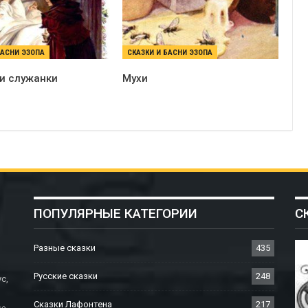
БАСНИ ЭЗОПА
СКАЗКИ И БАСНИ ЭЗОПА
 и служанки
Мухи
ПОПУЛЯРНЫЕ КАТЕГОРИИ
С
Разные сказки
435
Русские сказки
248
с,
Сказки Лафонтена
217