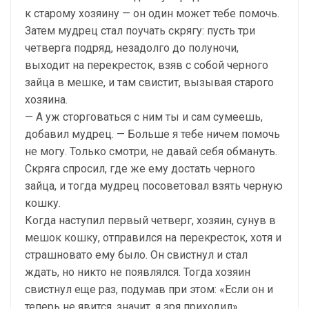
к старому хозяину — он один может тебе помочь.
Затем мудрец стал поучать скрягу: пусть три
четверга подряд, незадолго до полуночи,
выходит на перекресток, взяв с собой черного
зайца в мешке, и там свистит, вызывая старого
хозяина.
— А уж сторговаться с ним ты и сам сумеешь,
добавил мудрец. — Больше я тебе ничем помочь
не могу. Только смотри, не давай себя обмануть.
Скряга спросил, где же ему достать черного
зайца, и тогда мудрец посоветовал взять черную
кошку.
Когда наступил первый четверг, хозяин, сунув в
мешок кошку, отправился на перекресток, хотя и
страшновато ему было. Он свистнул и стал
ждать, но никто не появлялся. Тогда хозяин
свистнул еще раз, подумав при этом: «Если он и
теперь не явится, значит, я зря приходил».