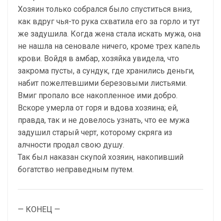
Хозяин только собрался было спуститься вниз,
как вдруг чья-то рука схватила его за горло и тут
же задушила. Когда жена стала искать мужа, она
не нашла на сеновале ничего, кроме трех капель
крови. Войдя в амбар, хозяйка увидела, что
закрома пусты, а сундук, где хранились деньги,
набит пожелтевшими березовыми листьями.
Вмиг пропало все накопленное ими добро.
Вскоре умерла от горя и вдова хозяина; ей,
правда, так и не довелось узнать, что ее мужа
задушил старый черт, которому скряга из
алчности продал свою душу.
Так был наказан скупой хозяин, накопивший
богатство неправедным путем.
— КОНЕЦ —