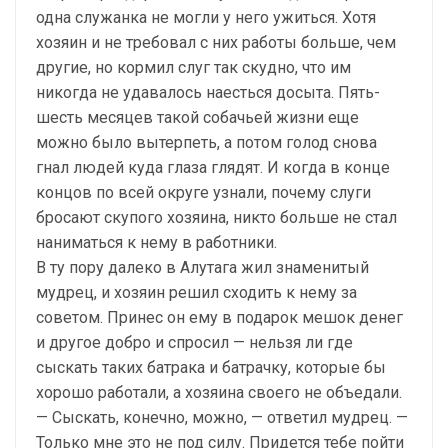
одна служанка не могли у него ужиться. Хотя
хозяин и не требовал с них работы больше, чем
другие, но кормил слуг так скудно, что им
никогда не удавалось наесться досыта. Пять-
шесть месяцев такой собачьей жизни еще
можно было вытерпеть, а потом голод снова
гнал людей куда глаза глядят. И когда в конце
концов по всей округе узнали, почему слуги
бросают скупого хозяина, никто больше не стал
наниматься к нему в работники.
В ту пору далеко в Алутага жил знаменитый
мудрец, и хозяин решил сходить к нему за
советом. Принес он ему в подарок мешок денег
и другое добро и спросил — нельзя ли где
сыскать таких батрака и батрачку, которые бы
хорошо работали, а хозяина своего не объедали.
— Сыскать, конечно, можно, — ответил мудрец. —
Только мне это не под силу. Придется тебе пойти