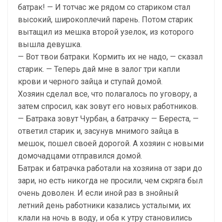
батрак! — И тотчас же рядом со стариком стал
высокий, широкоплечий парень. Потом старик
вытащил из мешка второй узелок, из которого
вышла девушка.
— Вот твои батраки. Кормить их не надо, — сказал
старик. — Теперь дай мне в залог три капли
крови и черного зайца и ступай домой.
Хозяин сделал все, что полагалось по уговору, а
затем спросил, как зовут его новых работников.
— Батрака зовут Чурбан, а батрачку — Береста, —
ответил старик и, засунув мнимого зайца в
мешок, пошел своей дорогой. А хозяин с новыми
домочадцами отправился домой.
Батрак и батрачка работали на хозяина от зари до
зари, но есть никогда не просили, чем скряга был
очень доволен. И если иной раз в знойный
летний день работники казались усталыми, их
клали на ночь в воду, и оба к утру становились