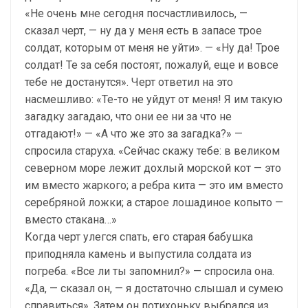
«Не очень мне сегодня посчастливилось, —
сказал черт, — ну да у меня есть в запасе трое
солдат, которым от меня не уйти». — «Ну да! Трое
солдат! Те за себя постоят, пожалуй, еще и вовсе
тебе не достанутся». Черт ответил на это
насмешливо: «Те-то не уйдут от меня! Я им такую
загадку загадаю, что они ее ни за что не
отгадают!» — «А что же это за загадка?» —
спросила старуха. «Сейчас скажу тебе: в великом
северном море лежит дохлый морской кот — это
им вместо жаркого; а ребра кита — это им вместо
серебряной ложки; а старое лошадиное копыто —
вместо стакана…»
Когда черт улегся спать, его старая бабушка
приподняла камень и выпустила солдата из
погреба. «Все ли ты запомнил?» — спросила она.
«Да, — сказал он, — я достаточно слышал и сумею
справиться». Затем он потихоньку выбрался из