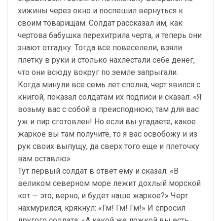
хижины через окно и поспешил вернуться к
своим товарищам. Солдат рассказал им, как
чертова бабушка перехитрила черта, и теперь они
знают отгадку. Тогда все повеселели, взяли
плетку в руки и столько нахлестали себе денег,
что они всюду вокруг по земле запрыгали.
Когда минули все семь лет сполна, черт явился с
книгой, показал солдатам их подписи и сказал: «Я
возьму вас с собой в преисподнюю; там для вас
уж и пир сготовлен! Но если вы угадаете, какое
жаркое вы там получите, то я вас освобожу и из
рук своих выпущу, да сверх того еще и плеточку
вам оставлю».
Тут первый солдат в ответ ему и сказал: «В
великом северном море лежит дохлый морской
кот — это, верно, и будет наше жаркое?» Черт
нахмурился, крякнул: «Гм! Гм! Гм!» И спросил
другого солдата: «А какой же ложкой вы есть