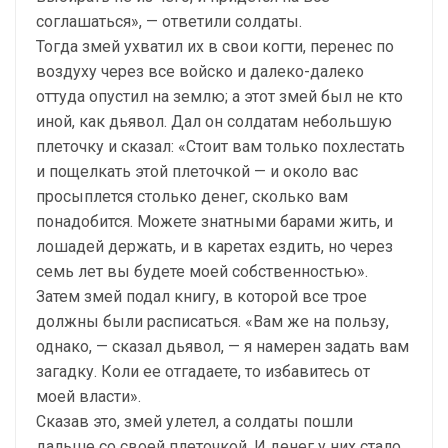
соглашаться», — ответили солдаты.
Тогда змей ухватил их в свои когти, перенес по
воздуху через все войско и далеко-далеко
оттуда опустил на землю; а этот змей был не кто
иной, как дьявол. Дал он солдатам небольшую
плеточку и сказал: «Стоит вам только похлестать
и пощелкать этой плеточкой — и около вас
просыплется столько денег, сколько вам
понадобится. Можете знатными барами жить, и
лошадей держать, и в каретах ездить, но через
семь лет вы будете моей собственностью».
Затем змей подал книгу, в которой все трое
должны были расписаться. «Вам же на пользу,
однако, — сказал дьявол, — я намерен задать вам
загадку. Коли ее отгадаете, то избавитесь от
моей власти».
Сказав это, змей улетел, а солдаты пошли
дальше со своей плеточкой. И денег у них стало