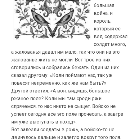
большая
война, и
король,
который ее
вел, содержал
солдат много,
а жалованья давал им мало, так что они на это
жалованье жить не могли. Вот трое из них
сговорились и собрались бежать. Один из них
сказал другому: «Коли поймают нас, так уж
повесят непременно, как же нам быть?»
Другой ответил: «А вон, видишь, большое
ржаное поле? Коли мы там среди ржи
спрячемся, то нас никто не сыщет. Войско не
успеет сегодня все это поле прочесать, а завтра
им уже выступать в поход».
Вот залезли солдаты в рожь, а войско-то не
двинулось дальше и залегло вокруг того поля.