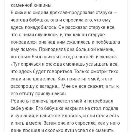
каменной хижины.
В хижине сидела дряхлая-предряхлая старуха —
чертова бабушка; она и спросила его, что ему
здесь понадобилось. Он рассказал старухе все,
что с ними случилось, и, так как он старухе
понравился, она над ним сжалилась и пообещала
ему помочь. Приподняла она большой камень,
которым был прикрыт вход в погреб, и сказала:
«Тут спрячься и отсюда сможешь услышать все,
что здесь будет говориться. Только смотри: тихо
сиди и не шевелись. Как прилетит змей, я его
расспрошу о загадке… Мне он все скажет, а ты к
его ответу прислушайся».
Ровно в полночь прилетел змей и потребовал
себе ужин. Его бабушка накрыла на стол, подала
и кушаний, и напитков вдоволь, и они стали есть
и пить вместе. Затем она его спросила, как у него
день прошел и сколько душ успел он сманить.