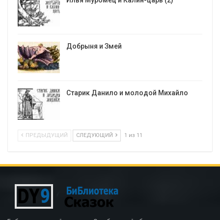
Добрыня и Змей
Старик Данило и молодой Михайло
ПРЕДЫДУЩИЙ
СЛЕДУЮЩИЙ
1 из 11