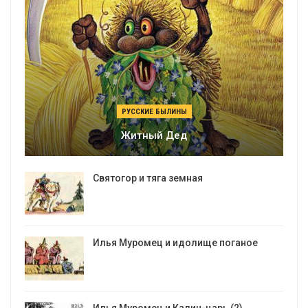
РУССКИЕ БЫЛИНЫ
Житный Дед
Святогор и тяга земная
Илья Муромец и идолище поганое
Илья Муромец и Калин-царь (2)