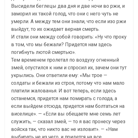
Высидели беглецы два дня и две ночи во ржи, и
заморил их такой голод, что они с него чуть не
умерли. А между тем они знали, что если изо ржи
выйдут, то их ожидает верная смерть.
И стали они между собой говорить: «Ну что проку
в том, что мы бежали? Придется нам здесь
погибнуть лютой смертью».
Тем временем пролетал по воздуху огненный
змей, опустился к ним и спросил их, зачем они тут
укрылись. Они ответили ему: «Мы трое —
солдаты и бежали из строя, потому что нам мало
платили жалованья. И вот теперь, если здесь
останемся, придется нам помирать с голода, а
если выйдем отсюда, придется нам болтаться на
виселице». — «Если вы обещаете мне семь лет
служить, — сказал змей, — то я вас пронесу через
войска так, что никто вас не изловит». — «Нам
выбирать не из чего, и придется на все