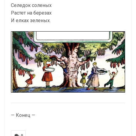
Селедок соленых
Растет на березах
И елках зеленых.
— Конец —
0