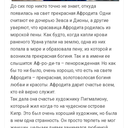
До сих пор никто точно не знает, откуда
появилась на свет прекрасная Афродита. Одни
считают ее дочерью Зевса и Дионы, а другие
уверяют, что красавица Афродита родилась из
морской пены. Как будто, когда капли крови
раненого Урана упали на землю, одна из них
попала в море и образовала пену, из которой и
возникла прекрасная богиня. Так и в имени ее
слышится: Аф-ро-ди-та – пенорожденная. Но как
бы то ни было, очень хорошо, что есть на свете
Афродита – прекрасная, золотоволосая богиня
любви и красоты. Афродита дарит счастье всем,
кто ей верно служит.
Так дала она счастье художнику Пигмалиону,
который жил когда-то на чудесном острове
Кипр. Это был очень хороший художник, но была
в нем одна странность. Он просто терпеть не мог
женщин, целыми днями занимался любимой