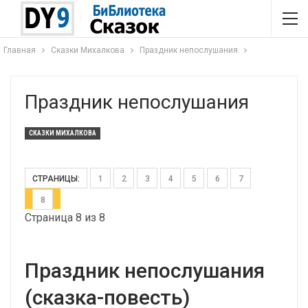
Главная
Сказки Михалкова
Праздник непослушания
Праздник непослушания
СКАЗКИ МИХАЛКОВА
СТРАНИЦЫ:
1
2
3
4
5
6
7
8
Страница 8 из 8
Праздник непослушания
(сказка-повесть)