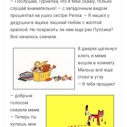
— Послушай, Турнепка, что я тебе скажу, только
слушай внимательно! — с загадочным видом
прошептал на ушко сестре Репка. — Я нашёл у
дедушки в ящике лишний тюбик с жёлтой
краской. Не покрасить ли нам ещё раз Пупсика?
Всё началось сначала…
В дверях щёлкнул
ключ, и мама
вошла в комнату.
Малыш всё ещё
стоял в углу.
— Я тебя прощаю!
— добрым
голосом
сказала мама.
— Теперь ты
купишь мне