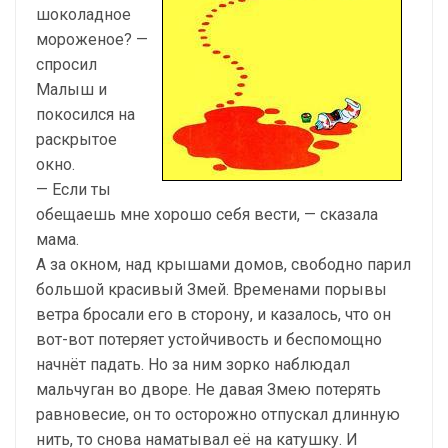
шоколадное
мороженое? —
спросил
Малыш и
покосился на
раскрытое
окно.
— Если ты
обещаешь мне хорошо себя вести, — сказала
мама.
А за окном, над крышами домов, свободно парил
большой красивый Змей. Временами порывы
ветра бросали его в сторону, и казалось, что он
вот-вот потеряет устойчивость и беспомощно
начнёт падать. Но за ним зорко наблюдал
мальчуган во дворе. Не давая Змею потерять
равновесие, он то осторожно отпускал длинную
нить, то снова наматывал её на катушку. И